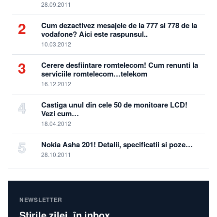
28.09.2011
2
Cum dezactivez mesajele de la 777 si 778 de la
vodafone? Aici este raspunsul..
10.03.2012
3
Cerere desfiintare romtelecom! Cum renunti la
serviciile romtelecom…telekom
16.12.2012
4
Castiga unul din cele 50 de monitoare LCD!
Vezi cum…
18.04.2012
5
Nokia Asha 201! Detalii, specificatii si poze…
28.10.2011
NEWSLETTER
Știrile zilei, în inbox