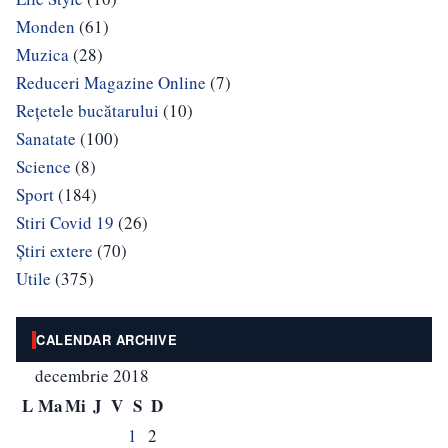
Monden
(61)
Muzica
(28)
Reduceri Magazine Online
(7)
Rețetele bucătarului
(10)
Sanatate
(100)
Science
(8)
Sport
(184)
Stiri Covid 19
(26)
Știri extere
(70)
Utile
(375)
CALENDAR ARCHIVE
decembrie 2018
L
Ma
Mi
J
V
S
D
1
2