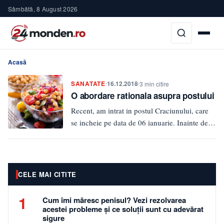
Sâmbătă, 8 August 2026
Acasă
SANATATE
16.12.2018
3 min citire
O abordare rationala asupra postului
Recent, am intrat in postul Craciunului, care
se incheie pe data de 06 ianuarie. Inainte de a
discuta…
CELE MAI CITITE
1
Cum îmi măresc penisul? Vezi rezolvarea
acestei probleme și ce soluții sunt cu adevărat
sigure