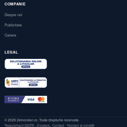
COMPANIE
Despre noi
Publicitate
Cariere
LEGAL
© 2026 24monden.ro. Toate drepturile rezervate.
Regulament GDPR
·
Cookies
·
Contact
·
Termeni și condiții