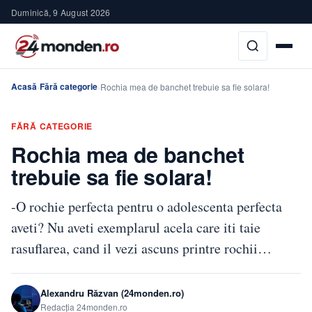
Duminică, 9 August 2026
Acasă
Fără categorie
›
›
Rochia mea de banchet trebuie sa fie solara!
FĂRĂ CATEGORIE
Rochia mea de banchet
trebuie sa fie solara!
-O rochie perfecta pentru o adolescenta perfecta
aveti? Nu aveti exemplarul acela care iti taie
rasuflarea, cand il vezi ascuns printre rochii…
Alexandru Răzvan (24monden.ro)
Redacția 24monden.ro