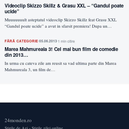
Videoclip Skizzo Skillz & Grasu XXL – “Gandul poate
ucide”
Muuuuuuult asteptatul videoclip Skizzo Skillz feat Grasu XXL
“Gandul poate ucide” a avut in sfarsit premiera! Dupa un…
FĂRĂ CATEGORIE
05.06.2013
1 min citire
Marea Mahmureala 3! Cel mai bun film de comedie
din 2013…
In urma cu cateva zile am reusit sa vad ultima parte din Marea
Mahmureala 3, un film de…
24monden.ro
Știrile de Azi - Știrile zilei online