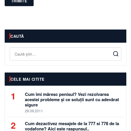
TRIMITE
CAUTĂ
Caută
CELE MAI CITITE
1
Cum îmi măresc penisul? Vezi rezolvarea
acestei probleme și ce soluții sunt cu adevărat
sigure
28.09.2011
2
Cum dezactivez mesajele de la 777 si 778 de la
vodafone? Aici este raspunsul..