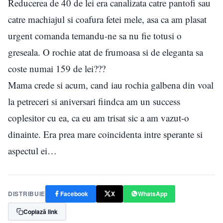
Reducerea de 40 de lei era canalizata catre pantofi sau
catre machiajul si coafura fetei mele, asa ca am plasat
urgent comanda temandu-ne sa nu fie totusi o
greseala. O rochie atat de frumoasa si de eleganta sa
coste numai 159 de lei???
Mama crede si acum, cand iau rochia galbena din voal
la petreceri si aniversari fiindca am un success
coplesitor cu ea, ca eu am trisat sic a am vazut-o
dinainte. Era prea mare coincidenta intre sperante si
aspectul ei…
DISTRIBUIE
Facebook
X
WhatsApp
Copiază link