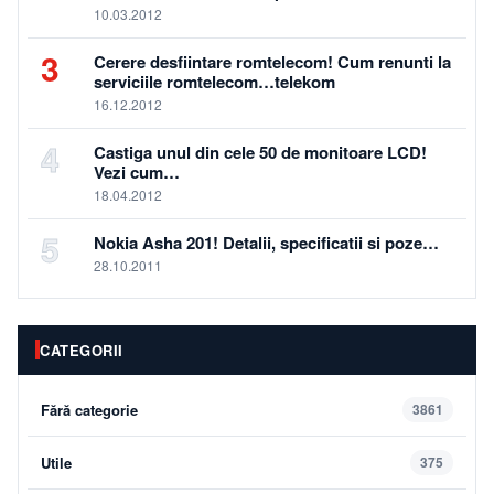
10.03.2012
3
Cerere desfiintare romtelecom! Cum renunti la
serviciile romtelecom…telekom
16.12.2012
4
Castiga unul din cele 50 de monitoare LCD!
Vezi cum…
18.04.2012
5
Nokia Asha 201! Detalii, specificatii si poze…
28.10.2011
CATEGORII
Fără categorie
3861
Utile
375