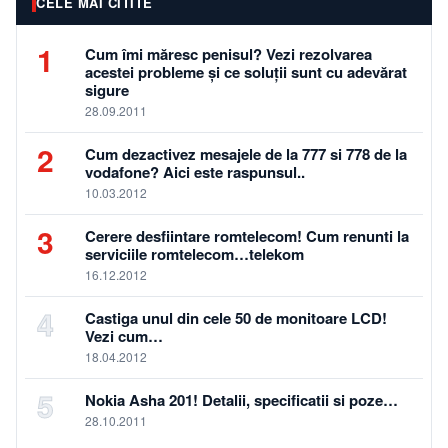
CELE MAI CITITE
1
Cum îmi măresc penisul? Vezi rezolvarea
acestei probleme și ce soluții sunt cu adevărat
sigure
28.09.2011
2
Cum dezactivez mesajele de la 777 si 778 de la
vodafone? Aici este raspunsul..
10.03.2012
3
Cerere desfiintare romtelecom! Cum renunti la
serviciile romtelecom…telekom
16.12.2012
4
Castiga unul din cele 50 de monitoare LCD!
Vezi cum…
18.04.2012
5
Nokia Asha 201! Detalii, specificatii si poze…
28.10.2011