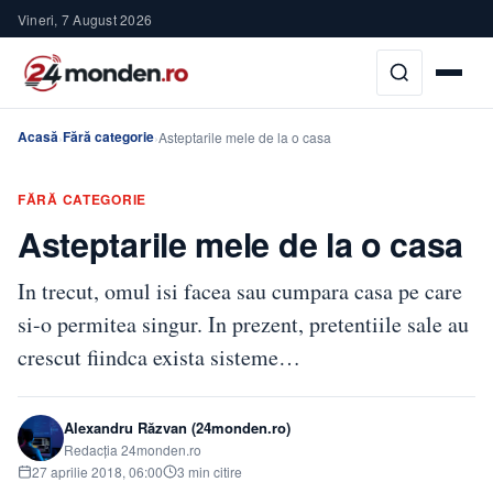
Vineri, 7 August 2026
Acasă
Fără categorie
›
›
Asteptarile mele de la o casa
FĂRĂ CATEGORIE
Asteptarile mele de la o casa
In trecut, omul isi facea sau cumpara casa pe care
si-o permitea singur. In prezent, pretentiile sale au
crescut fiindca exista sisteme…
Alexandru Răzvan (24monden.ro)
Redacția 24monden.ro
27 aprilie 2018, 06:00
3 min citire