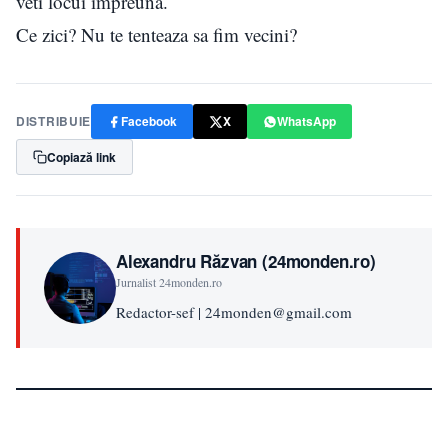
veti locui impreuna.
Ce zici? Nu te tenteaza sa fim vecini?
DISTRIBUIE
Facebook
X
WhatsApp
Copiază link
Alexandru Răzvan (24monden.ro)
Jurnalist 24monden.ro
Redactor-sef | 24monden@gmail.com