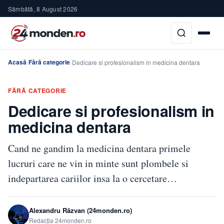
Sâmbătă, 8 August 2026
Acasă
Fără categorie
›
›
Dedicare si profesionalism in medicina dentara
FĂRĂ CATEGORIE
Dedicare si profesionalism in
medicina dentara
Cand ne gandim la medicina dentara primele
lucruri care ne vin in minte sunt plombele si
indepartarea cariilor insa la o cercetare…
Alexandru Răzvan (24monden.ro)
Redacția 24monden.ro