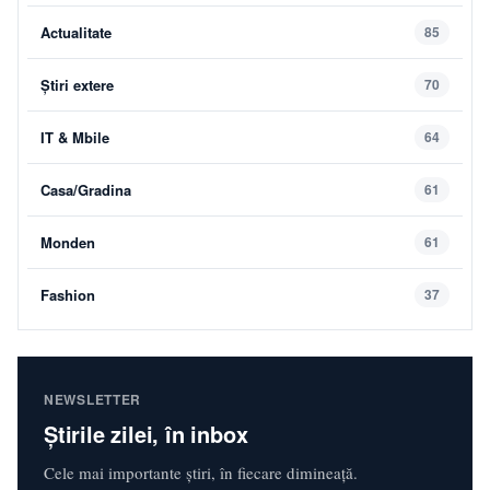
Actualitate
85
Știri extere
70
IT & Mbile
64
Casa/Gradina
61
Monden
61
Fashion
37
NEWSLETTER
Știrile zilei, în inbox
Cele mai importante știri, în fiecare dimineață.