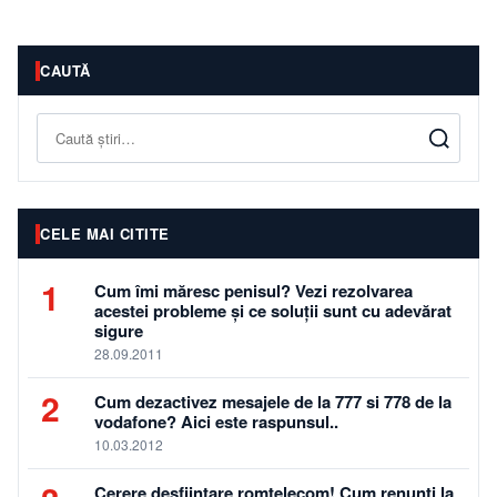
CAUTĂ
Caută
CELE MAI CITITE
1
Cum îmi măresc penisul? Vezi rezolvarea
acestei probleme și ce soluții sunt cu adevărat
sigure
28.09.2011
2
Cum dezactivez mesajele de la 777 si 778 de la
vodafone? Aici este raspunsul..
10.03.2012
Cerere desfiintare romtelecom! Cum renunti la