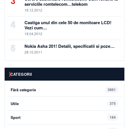
3
serviciile romtelecom…telekom
16.12.2012
4
Castiga unul din cele 50 de monitoare LCD!
Vezi cum…
18.04.2012
5
Nokia Asha 201! Detalii, specificatii si poze…
28.10.2011
CATEGORII
Fără categorie
3861
Utile
375
Sport
184