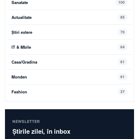
Sanatate
100
Actualitate
85
Știri extere
70
IT & Mbile
64
Casa/Gradina
61
Monden
61
Fashion
37
NEWSLETTER
Știrile zilei, în inbox