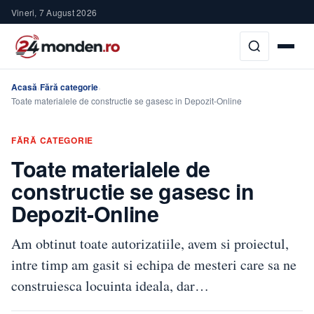
Vineri, 7 August 2026
Acasă
Fără categorie
›
›
Toate materialele de constructie se gasesc in Depozit-Online
FĂRĂ CATEGORIE
Toate materialele de
constructie se gasesc in
Depozit-Online
Am obtinut toate autorizatiile, avem si proiectul,
intre timp am gasit si echipa de mesteri care sa ne
construiesca locuinta ideala, dar…