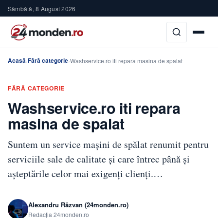
Sâmbătă, 8 August 2026
Acasă
Fără categorie
›
›
Washservice.ro iti repara masina de spalat
FĂRĂ CATEGORIE
Washservice.ro iti repara
masina de spalat
Suntem un service mașini de spălat renumit pentru
serviciile sale de calitate și care întrec până și
așteptările celor mai exigenți clienți.…
Alexandru Răzvan (24monden.ro)
Redacția 24monden.ro