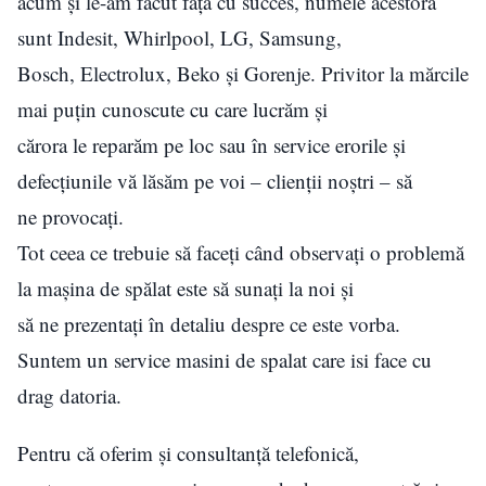
acum și le-am făcut față cu succes, numele acestora
sunt Indesit, Whirlpool, LG, Samsung,
Bosch, Electrolux, Beko și Gorenje. Privitor la mărcile
mai puțin cunoscute cu care lucrăm și
cărora le reparăm pe loc sau în service erorile și
defecțiunile vă lăsăm pe voi – clienții noștri – să
ne provocați.
Tot ceea ce trebuie să faceți când observați o problemă
la mașina de spălat este să sunați la noi și
să ne prezentați în detaliu despre ce este vorba.
Suntem un service masini de spalat care isi face cu
drag datoria.
Pentru că oferim și consultanță telefonică,