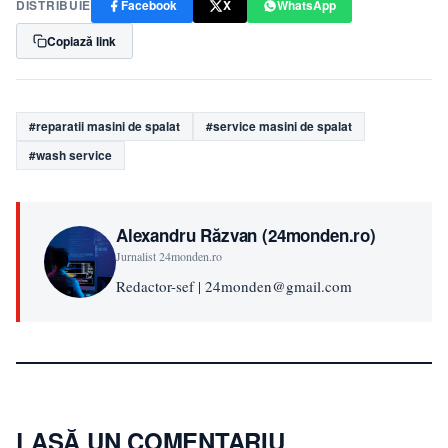
DISTRIBUIE
Facebook
X
WhatsApp
Copiază link
#reparatii masini de spalat
#service masini de spalat
#wash service
Alexandru Răzvan (24monden.ro)
Jurnalist 24monden.ro
Redactor-sef | 24monden@gmail.com
LASĂ UN COMENTARIU