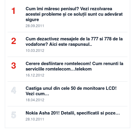
1
Cum îmi măresc penisul? Vezi rezolvarea
acestei probleme și ce soluții sunt cu adevărat
sigure
28.09.2011
2
Cum dezactivez mesajele de la 777 si 778 de la
vodafone? Aici este raspunsul..
10.03.2012
3
Cerere desfiintare romtelecom! Cum renunti la
serviciile romtelecom…telekom
16.12.2012
4
Castiga unul din cele 50 de monitoare LCD!
Vezi cum…
18.04.2012
5
Nokia Asha 201! Detalii, specificatii si poze…
28.10.2011