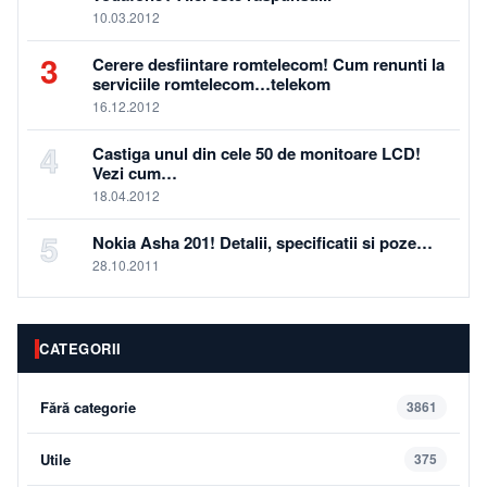
10.03.2012
3
Cerere desfiintare romtelecom! Cum renunti la
serviciile romtelecom…telekom
16.12.2012
4
Castiga unul din cele 50 de monitoare LCD!
Vezi cum…
18.04.2012
5
Nokia Asha 201! Detalii, specificatii si poze…
28.10.2011
CATEGORII
Fără categorie
3861
Utile
375