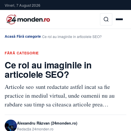
Vineri, 7 August 2026
Acasă
Fără categorie
›
›
Ce rol au imaginile in articolele SEO?
FĂRĂ CATEGORIE
Ce rol au imaginile in
articolele SEO?
Articole seo sunt redactate astfel incat sa fie
practice in mediul virtual, unde oamenii nu au
rabdare sau timp sa citeasca articole prea…
Alexandru Răzvan (24monden.ro)
Redacția 24monden.ro