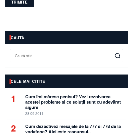
TRIMITE
CAUTĂ
Caută
CELE MAI CITITE
1
Cum îmi măresc penisul? Vezi rezolvarea
acestei probleme și ce soluții sunt cu adevărat
sigure
28.09.2011
2
Cum dezactivez mesajele de la 777 si 778 de la
vodafone? Aici este raspunsul..