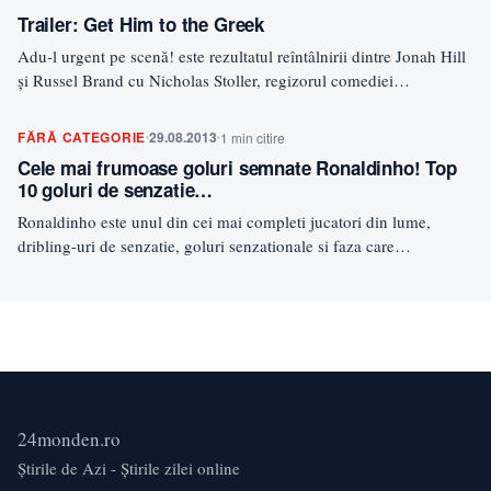
Trailer: Get Him to the Greek
Adu-l urgent pe scenă! este rezultatul reîntâlnirii dintre Jonah Hill
şi Russel Brand cu Nicholas Stoller, regizorul comediei…
FĂRĂ CATEGORIE
29.08.2013
1 min citire
Cele mai frumoase goluri semnate Ronaldinho! Top
10 goluri de senzatie…
Ronaldinho este unul din cei mai completi jucatori din lume,
dribling-uri de senzatie, goluri senzationale si faza care…
24monden.ro
Știrile de Azi - Știrile zilei online