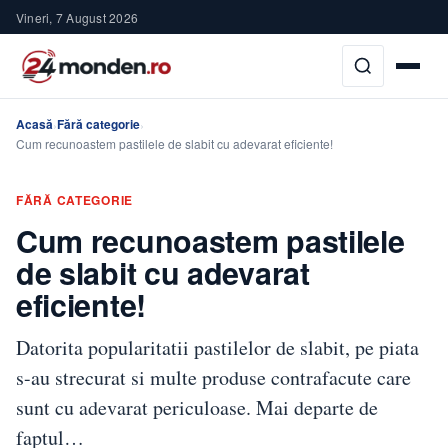
Vineri, 7 August 2026
Acasă
Fără categorie
›
›
Cum recunoastem pastilele de slabit cu adevarat eficiente!
FĂRĂ CATEGORIE
Cum recunoastem pastilele
de slabit cu adevarat
eficiente!
Datorita popularitatii pastilelor de slabit, pe piata
s-au strecurat si multe produse contrafacute care
sunt cu adevarat periculoase. Mai departe de
faptul…