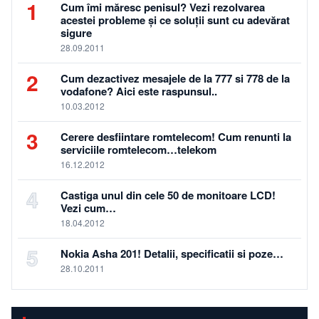
1
Cum îmi măresc penisul? Vezi rezolvarea
acestei probleme și ce soluții sunt cu adevărat
sigure
28.09.2011
2
Cum dezactivez mesajele de la 777 si 778 de la
vodafone? Aici este raspunsul..
10.03.2012
3
Cerere desfiintare romtelecom! Cum renunti la
serviciile romtelecom…telekom
16.12.2012
4
Castiga unul din cele 50 de monitoare LCD!
Vezi cum…
18.04.2012
5
Nokia Asha 201! Detalii, specificatii si poze…
28.10.2011