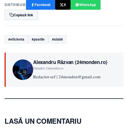
DISTRIBUIE
Facebook
X
WhatsApp
Copiază link
#eficienta
#pastile
#slabit
Alexandru Răzvan (24monden.ro)
Jurnalist 24monden.ro
Redactor-sef | 24monden@gmail.com
LASĂ UN COMENTARIU