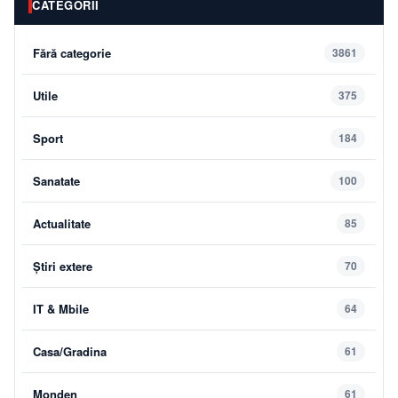
CATEGORII
Fără categorie
3861
Utile
375
Sport
184
Sanatate
100
Actualitate
85
Știri extere
70
IT & Mbile
64
Casa/Gradina
61
Monden
61