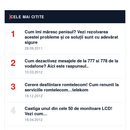
slabit, pe piata s-
au strecurat si
multe produse
CELE MAI CITITE
contrafacute care
sunt cu adevarat
1
Cum îmi măresc penisul? Vezi rezolvarea
periculoase.…
acestei probleme și ce soluții sunt cu adevărat
sigure
28.09.2011
2
Cum dezactivez mesajele de la 777 si 778 de la
vodafone? Aici este raspunsul..
10.03.2012
3
Cerere desfiintare romtelecom! Cum renunti la
serviciile romtelecom…telekom
16.12.2012
4
Castiga unul din cele 50 de monitoare LCD!
Vezi cum…
18.04.2012