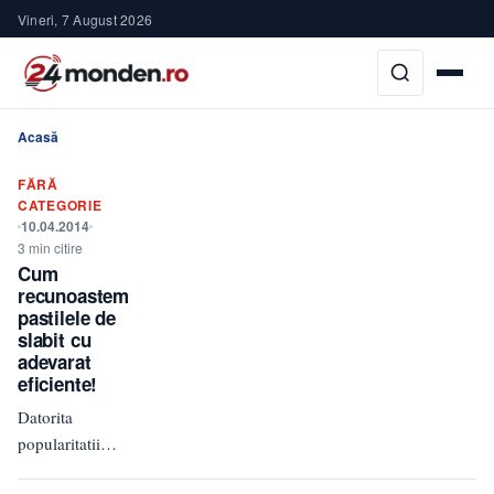
Vineri, 7 August 2026
Acasă
FĂRĂ
CATEGORIE
10.04.2014
3 min citire
Cum
recunoastem
pastilele de
slabit cu
adevarat
eficiente!
Datorita
popularitatii
pastilelor de