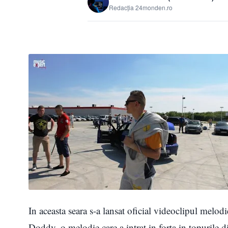
Redacția 24monden.ro
In aceasta seara s-a lansat oficial videoclipul melo
Doddy, o melodie care a intrat in forta in topurile 