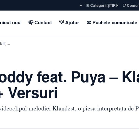
🚪 Categorii ȘTIRI
📑 Comun
nicat nou
📪 Contact
💡 Ajutor
📧 Pachete comunicate
 Bill)…
oddy feat. Puya – K
 + Versuri
l videoclipul melodiei Klandest, o piesa interpretata d