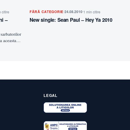
FĂRĂ CATEGORIE
24.08.2010
 citire
1 min citire
ni –
New single: Sean Paul – Hey Ya 2010
sarbatorilor
a aceasta
LEGAL