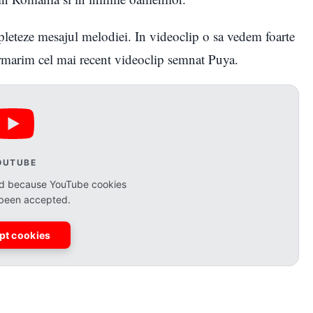
pleteze mesajul melodiei. In videoclip o sa vedem foarte
 urmarim cel mai recent videoclip semnat Puya.
OUTUBE
ked because YouTube cookies
 been accepted.
pt cookies