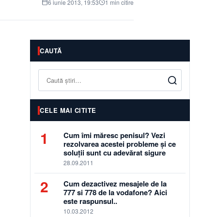
6 iunie 2013, 19:53
1 min citire
CAUTĂ
Caută
CELE MAI CITITE
1
Cum îmi măresc penisul? Vezi
rezolvarea acestei probleme și ce
soluții sunt cu adevărat sigure
28.09.2011
2
Cum dezactivez mesajele de la
777 si 778 de la vodafone? Aici
este raspunsul..
10.03.2012