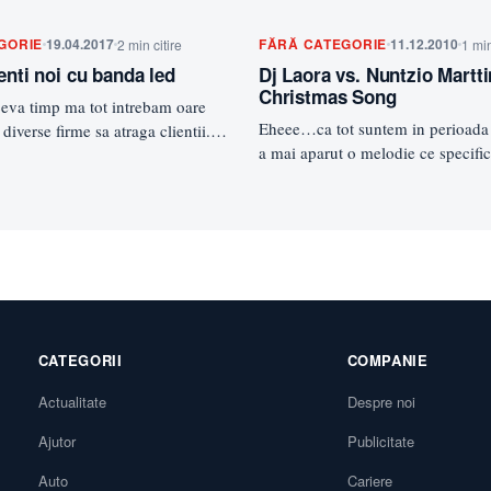
GORIE
19.04.2017
FĂRĂ CATEGORIE
11.12.2010
2 min citire
1 min
enti noi cu banda led
Dj Laora vs. Nuntzio Martti
Christmas Song
eva timp ma tot intrebam oare
Eheee…ca tot suntem in perioada 
diverse firme sa atraga clientii.
a mai aparut o melodie ce specific
…
perioada. Dj Laora vs.…
CATEGORII
COMPANIE
Actualitate
Despre noi
Ajutor
Publicitate
Auto
Cariere