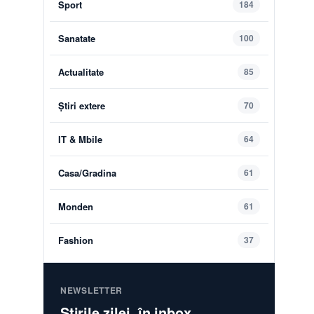
Sport
184
Sanatate
100
Actualitate
85
Știri extere
70
IT & Mbile
64
Casa/Gradina
61
Monden
61
Fashion
37
NEWSLETTER
Știrile zilei, în inbox