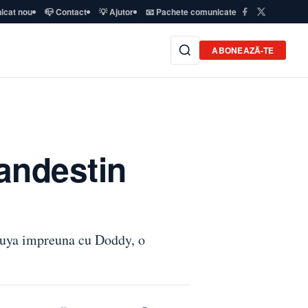
icat nou
📪 Contact
💡 Ajutor
📧 Pachete comunicate
ABONEAZĂ-TE
landestin
e Puya impreuna cu Doddy, o