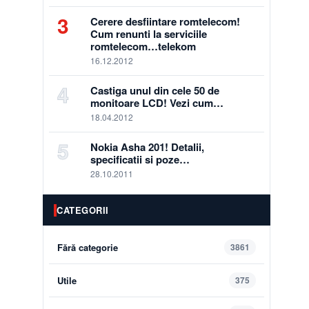
3
Cerere desfiintare romtelecom!
Cum renunti la serviciile
romtelecom…telekom
16.12.2012
4
Castiga unul din cele 50 de
monitoare LCD! Vezi cum…
18.04.2012
5
Nokia Asha 201! Detalii,
specificatii si poze…
28.10.2011
CATEGORII
Fără categorie
3861
Utile
375