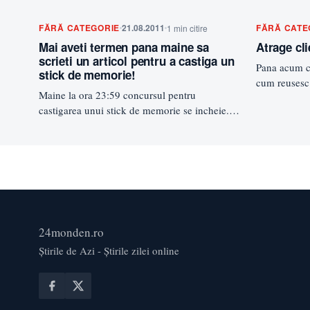
FĂRĂ CATEGORIE
21.08.2011
FĂRĂ CATE
1 min citire
Mai aveti termen pana maine sa
Atrage cli
scrieti un articol pentru a castiga un
Pana acum c
stick de memorie!
cum reusesc 
Maine la ora 23:59 concursul pentru
Chiar si eu
castigarea unui stick de memorie se incheie.
Vad ca nu prea ati…
24monden.ro
Știrile de Azi - Știrile zilei online