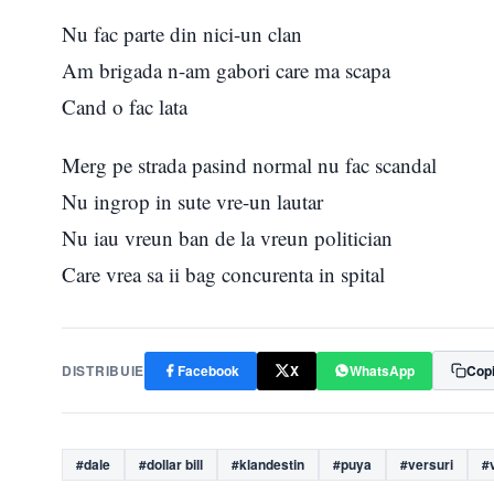
Nu fac parte din nici-un clan
Am brigada n-am gabori care ma scapa
Cand o fac lata
Merg pe strada pasind normal nu fac scandal
Nu ingrop in sute vre-un lautar
Nu iau vreun ban de la vreun politician
Care vrea sa ii bag concurenta in spital
DISTRIBUIE
Facebook
X
WhatsApp
Copi
#dale
#dollar bill
#klandestin
#puya
#versuri
#