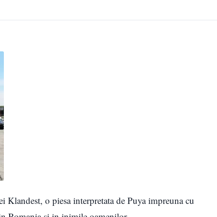
diei Klandest, o piesa interpretata de Puya impreuna cu
din Romania si in inimile oamenilor.