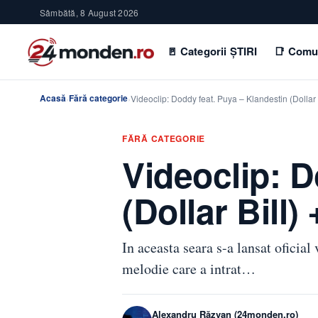
Sâmbătă, 8 August 2026
🚪 Categorii ȘTIRI
📑 Comu
Acasă
Fără categorie
›
›
Videoclip: Doddy feat. Puya – Klandestin (Dollar
FĂRĂ CATEGORIE
Videoclip: D
(Dollar Bill)
In aceasta seara s-a lansat oficia
melodie care a intrat…
Alexandru Răzvan (24monden.ro)