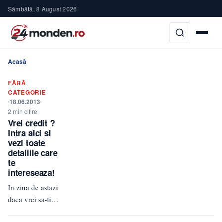
Sâmbătă, 8 August 2026
Acasă
FĂRĂ
CATEGORIE
18.06.2013
2 min citire
Vrei credit ?
Intra aici si
vezi toate
detaliile care
te
intereseaza!
In ziua de astazi
daca vrei sa-ti
cumperi o