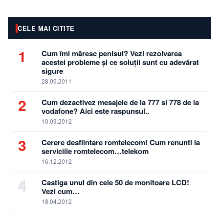
masina, vrei sa-ti
iei o casa sau ai
nevoie…
CELE MAI CITITE
1
Cum îmi măresc penisul? Vezi rezolvarea
acestei probleme și ce soluții sunt cu adevărat
sigure
28.09.2011
2
Cum dezactivez mesajele de la 777 si 778 de la
vodafone? Aici este raspunsul..
10.03.2012
3
Cerere desfiintare romtelecom! Cum renunti la
serviciile romtelecom…telekom
16.12.2012
4
Castiga unul din cele 50 de monitoare LCD!
Vezi cum…
18.04.2012