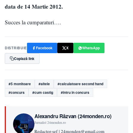
data de 14 Martie 2012.
Succes la cumparaturi….
DISTRIBUIE
Facebook
X
WhatsApp
Copiază link
#5 monitoare
#altele
#calculatoare second hand
#concurs
#cum castig
#intru in concurs
Alexandru Răzvan (24monden.ro)
Jurnalist 24monden.ro
Redactor-sef | 24monden@gmail.com