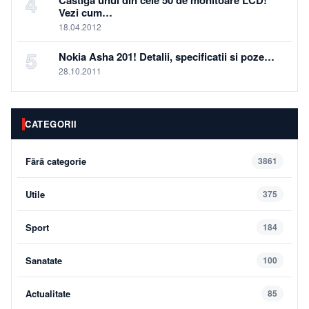
4
Castiga unul din cele 50 de monitoare LCD!
Vezi cum…
18.04.2012
5
Nokia Asha 201! Detalii, specificatii si poze…
28.10.2011
CATEGORII
Fără categorie
3861
Utile
375
Sport
184
Sanatate
100
Actualitate
85