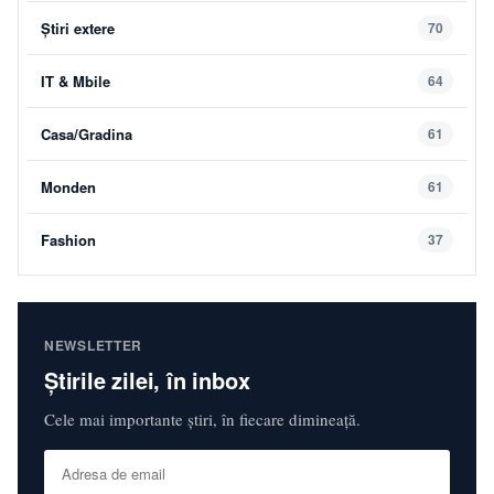
Știri extere
70
IT & Mbile
64
Casa/Gradina
61
Monden
61
Fashion
37
NEWSLETTER
Știrile zilei, în inbox
Cele mai importante știri, în fiecare dimineață.