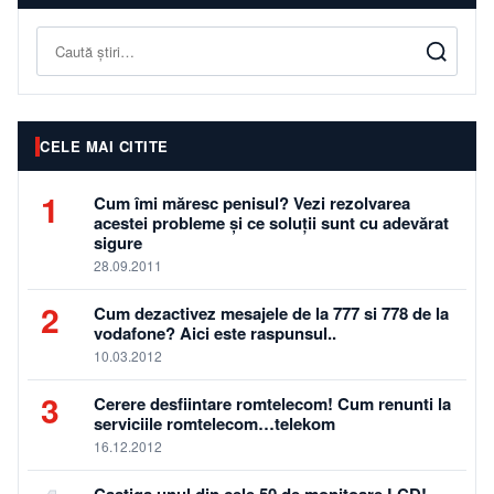
Caută
CELE MAI CITITE
1
Cum îmi măresc penisul? Vezi rezolvarea
acestei probleme și ce soluții sunt cu adevărat
sigure
28.09.2011
2
Cum dezactivez mesajele de la 777 si 778 de la
vodafone? Aici este raspunsul..
10.03.2012
3
Cerere desfiintare romtelecom! Cum renunti la
serviciile romtelecom…telekom
16.12.2012