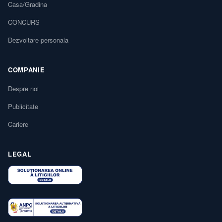
Casa/Gradina
CONCURS
Dezvoltare personala
COMPANIE
Despre noi
Publicitate
Cariere
LEGAL