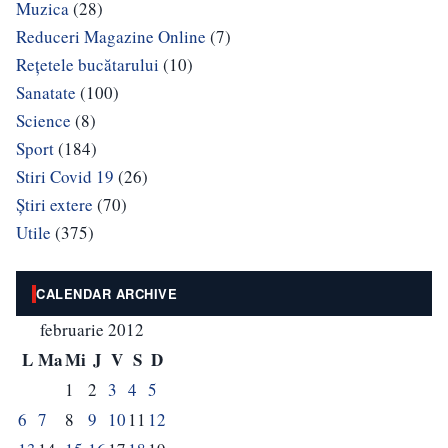
Muzica
(28)
Reduceri Magazine Online
(7)
Rețetele bucătarului
(10)
Sanatate
(100)
Science
(8)
Sport
(184)
Stiri Covid 19
(26)
Știri extere
(70)
Utile
(375)
CALENDAR ARCHIVE
februarie 2012
L
Ma
Mi
J
V
S
D
1
2
3
4
5
6
7
8
9
10
11
12