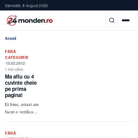
Sâmbătă, 8 August 2026
Acasă
FĂRĂ
CATEGORIE
15.02.2012
1 min citire
Ma aflu cu 4
cuvinte cheie
pe prima
pagina!
Ei bine, astazi am
facut o verificare
completa a site-
ului si am
FĂRĂ
observat ca sunt