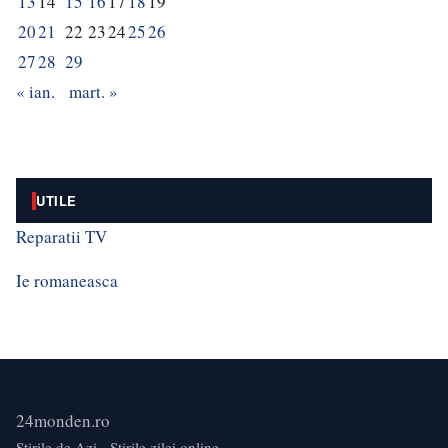
13
14
15
16
17
18
19
20
21
22
23
24
25
26
27
28
29
« ian.
mart. »
UTILE
Reparatii TV
Ie romaneasca
24monden.ro
Știrile de Azi - Știrile zilei online