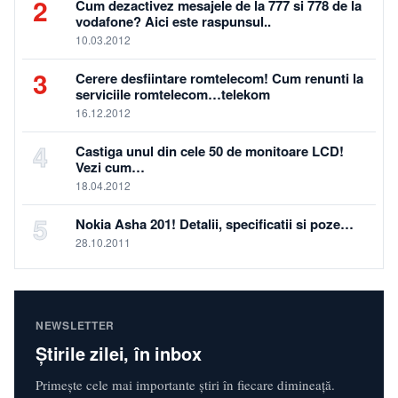
2
Cum dezactivez mesajele de la 777 si 778 de la
vodafone? Aici este raspunsul..
10.03.2012
3
Cerere desfiintare romtelecom! Cum renunti la
serviciile romtelecom…telekom
16.12.2012
4
Castiga unul din cele 50 de monitoare LCD!
Vezi cum…
18.04.2012
5
Nokia Asha 201! Detalii, specificatii si poze…
28.10.2011
NEWSLETTER
Știrile zilei, în inbox
Primește cele mai importante știri în fiecare dimineață.