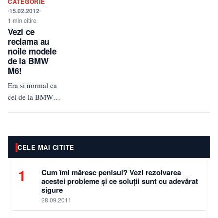
CATEGORIE
pe prima
15.02.2012
pagina…
1 min citire
Vezi ce
reclama au
noile modele
de la BMW
M6!
Era si normal ca
cei de la BMW sa
nu stea prea mult
pe ganduri si sa
lanseze…
CELE MAI CITITE
1
Cum îmi măresc penisul? Vezi rezolvarea
acestei probleme și ce soluții sunt cu adevărat
sigure
28.09.2011