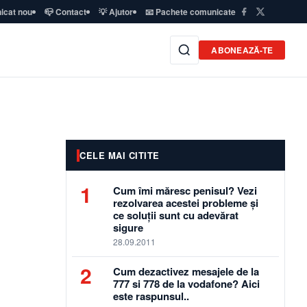
icat nou
📪 Contact
💡 Ajutor
📧 Pachete comunicate
ABONEAZĂ-TE
CELE MAI CITITE
1
Cum îmi măresc penisul? Vezi
rezolvarea acestei probleme și
ce soluții sunt cu adevărat
sigure
28.09.2011
2
Cum dezactivez mesajele de la
777 si 778 de la vodafone? Aici
este raspunsul..