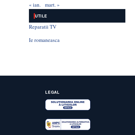
« ian.
mart. »
UTILE
Reparatii TV
Ie romaneasca
LEGAL