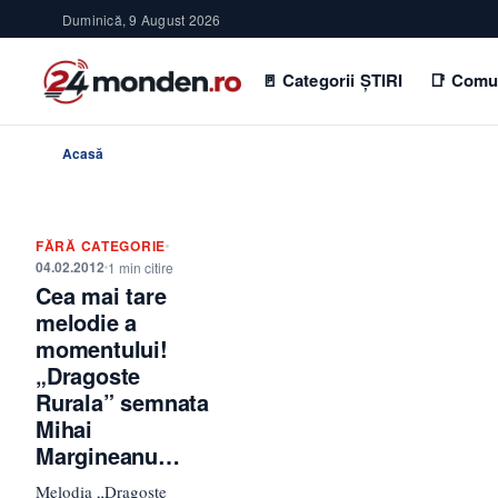
Duminică, 9 August 2026
🚪 Categorii ȘTIRI
📑 Comu
Acasă
FĂRĂ CATEGORIE
04.02.2012
1 min citire
Cea mai tare
melodie a
momentului!
„Dragoste
Rurala” semnata
Mihai
Margineanu…
Melodia „Dragoste