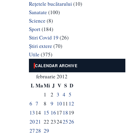
Rețetele bucătarului
(10)
Sanatate
(100)
Science
(8)
Sport
(184)
Stiri Covid 19
(26)
Știri extere
(70)
Utile
(375)
CALENDAR ARCHIVE
februarie 2012
L
Ma
Mi
J
V
S
D
1
2
3
4
5
6
7
8
9
10
11
12
13
14
15
16
17
18
19
20
21
22
23
24
25
26
27
28
29