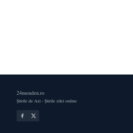
24monden.ro
Știrile de Azi - Știrile zilei online