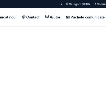
🚪 Categorii ȘTIRI
📑 Comun
nicat nou
📪 Contact
💡 Ajutor
📧 Pachete comunicate