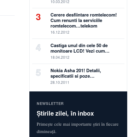
10.03.2012
3
Cerere desfiintare romtelecom!
Cum renunti la serviciile
romtelecom…telekom
16.12.2012
4
Castiga unul din cele 50 de
monitoare LCD! Vezi cum…
18.04.2012
5
Nokia Asha 201! Detalii,
specificatii si poze…
28.10.2011
NEWSLETTER
Știrile zilei, în inbox
Primește cele mai importante știri în fiecare
dimineață.