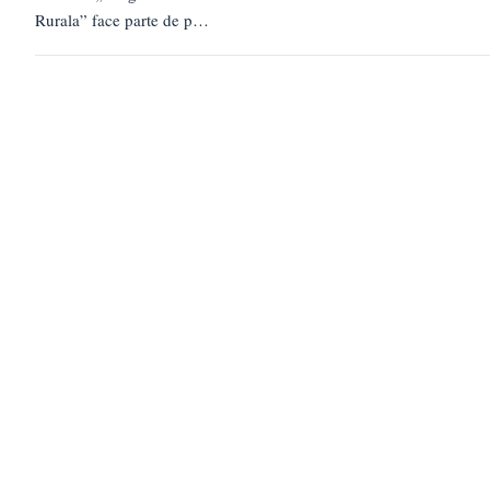
Rurala” face parte de pe
coloana sonora a filmului
„Las Fierbinti”, un film
Romanesc ce o…