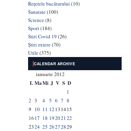
Rețetele bucătarului
(10)
Sanatate
(100)
Science
(8)
Sport
(184)
Stiri Covid 19
(26)
Știri extere
(70)
Utile
(375)
CALENDAR ARCHIVE
ianuarie 2012
L
Ma
Mi
J
V
S
D
1
2
3
4
5
6
7
8
9
10
11
12
13
14
15
16
17
18
19
20
21
22
23
24
25
26
27
28
29