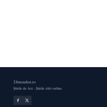
24monden.ro
Știrile de Azi - Știrile zilei online