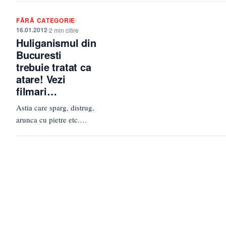
capitalei, probabil acest a
FĂRĂ CATEGORIE
fost realul motiv…
16.01.2012
2 min citire
Huliganismul din
Bucuresti
trebuie tratat ca
atare! Vezi
filmari…
Astia care sparg, distrug,
arunca cu pietre etc.
trebuiesc bagati la
puscarie 100 de ani. Nici
nu se…