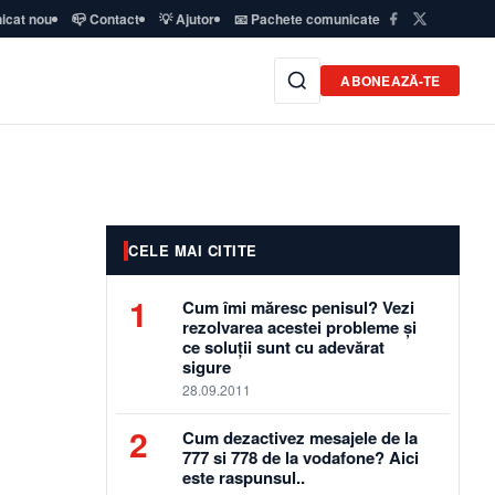
icat nou
📪 Contact
💡 Ajutor
📧 Pachete comunicate
ABONEAZĂ-TE
CELE MAI CITITE
1
Cum îmi măresc penisul? Vezi
rezolvarea acestei probleme și
ce soluții sunt cu adevărat
sigure
28.09.2011
2
Cum dezactivez mesajele de la
777 si 778 de la vodafone? Aici
este raspunsul..