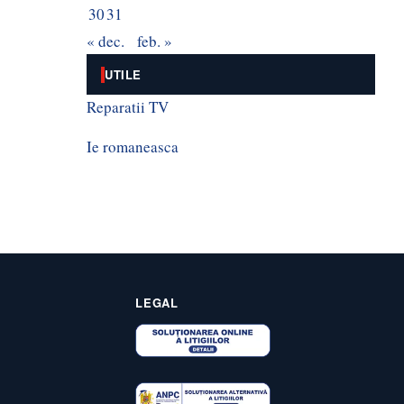
30
31
« dec.
feb. »
UTILE
Reparatii TV
Ie romaneasca
LEGAL