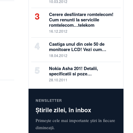
10.03.2012
3
Cerere desfiintare romtelecom!
Cum renunti la serviciile
romtelecom…telekom
16.12.2012
4
Castiga unul din cele 50 de
monitoare LCD! Vezi cum…
18.04.2012
5
Nokia Asha 201! Detalii,
specificatii si poze…
28.10.2011
NEWSLETTER
Știrile zilei, în inbox
Primește cele mai importante știri în fiecare
dimineață.