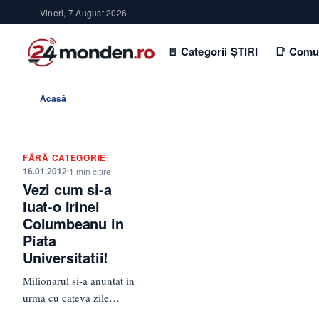
Vineri, 7 August 2026
🚪 Categorii ȘTIRI
📑 Comu
Acasă
FĂRĂ CATEGORIE
16.01.2012
1 min citire
Vezi cum si-a
luat-o Irinel
Columbeanu in
Piata
Universitatii!
Milionarul si-a anuntat in
urma cu cateva zile
candidatura la primaria