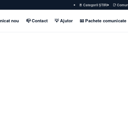
🚪 Categorii ȘTIRI
📑 Comun
nicat nou
📪 Contact
💡 Ajutor
📧 Pachete comunicate