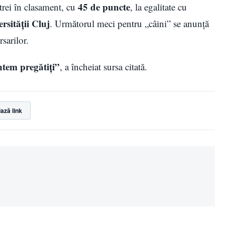
45 de puncte
rei în clasament, cu
, la egalitate cu
rsității Cluj
. Următorul meci pentru „câini” se anunță
sarilor.
ntem pregătiți”
, a încheiat sursa citată.
ază link