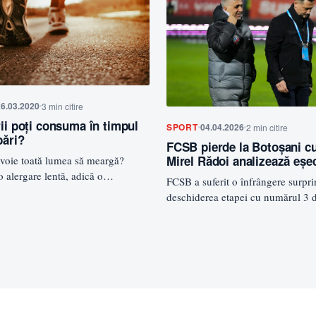
6.03.2020
3 min citire
rii poți consuma în timpul
SPORT
04.04.2026
2 min citire
bări?
FCSB pierde la Botoșani cu
Mirel Rădoi analizează eșe
evoie toată lumea să meargă?
o alergare lentă, adică o
FCSB a suferit o înfrângere surpri
cardio, în…
deschiderea etapei cu numărul 3 d
pierzând cu FC Botoșani…