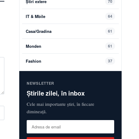
Știri extere
70
IT & Mbile
64
Casa/Gradina
61
Monden
61
Fashion
37
NEWSLETTER
Știrile zilei, în inbox
Cele mai importante știri, în fiecare
dimineață.