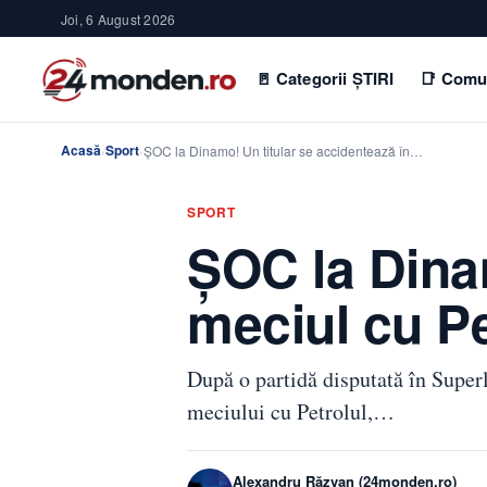
Joi, 6 August 2026
🚪 Categorii ȘTIRI
📑 Comu
Acasă
Sport
›
›
ȘOC la Dinamo! Un titular se accidentează în…
SPORT
ȘOC la Dinam
meciul cu Pe
După o partidă disputată în Super
meciului cu Petrolul,…
Alexandru Răzvan (24monden.ro)