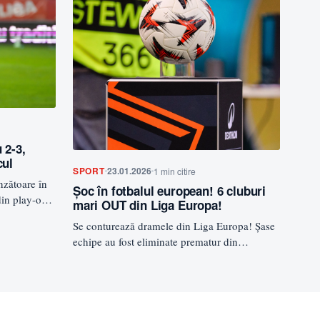
 2-3,
cul
SPORT
23.01.2026
1 min citire
nzătoare în
Șoc în fotbalul european! 6 cluburi
in play-out,
mari OUT din Liga Europa!
Se conturează dramele din Liga Europa! Șase
echipe au fost eliminate prematur din
competiție, pierzând orice șansă de…