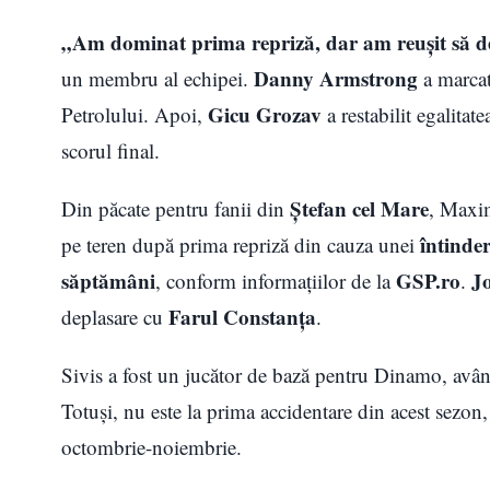
„Am dominat prima repriză, dar am reușit să d
Danny Armstrong
un membru al echipei.
a marca
Gicu Grozav
Petrolului. Apoi,
a restabilit egalitat
scorul final.
Ștefan cel Mare
Din păcate pentru fanii din
, Maxim
întinder
pe teren după prima repriză din cauza unei
săptămâni
GSP.ro
J
, conform informațiilor de la
.
Farul Constanța
deplasare cu
.
Sivis a fost un jucător de bază pentru Dinamo, av
Totuși, nu este la prima accidentare din acest sezon,
octombrie-noiembrie.