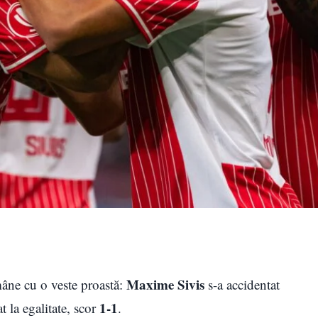
Maxime Sivis
âne cu o veste proastă:
s-a accidentat
1-1
at la egalitate, scor
.