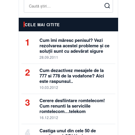
Caută
CELE MAI CITITE
1
Cum îmi măresc penisul? Vezi
rezolvarea acestei probleme și ce
soluții sunt cu adevărat sigure
28.09.2011
2
Cum dezactivez mesajele de la
777 si 778 de la vodafone? Aici
este raspunsul..
10.03.2012
3
Cerere desfiintare romtelecom!
Cum renunti la serviciile
romtelecom…telekom
16.12.2012
4
Castiga unul din cele 50 de