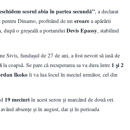
eschidem scorul abia în partea secundă”
, a declarat
eroare
t pentru Dinamo, profitând de un
a apărării
Devis Epassy
ea, după o greșeală a portarului
, stabilind
e Sivis, fundașul de 27 de ani, a fost nevoit să iasă de
i
1 și 2
la coapsă. Se pare că recuperarea sa va dura între
ordan Ikoko
îi va lua locul în meciul următor, cel din
19 meciuri
ând
în acest sezon și marcând de două ori.
 având absențe și în august, dar și în perioada