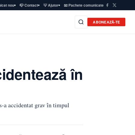
icat nou
📪 Contact
💡 Ajutor
📧 Pachete comunicate
ABONEAZĂ-TE
cidentează în
-a accidentat grav în timpul