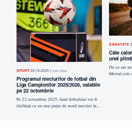
SANATATE
2
Câte calo
unei plim
De ce are n
SPORT
22.10.2025
2 min citire
Mersul este 
Programul meciurilor de fotbal din
încărcătură 
Liga Campionilor 2025/2026, valabile
pe 22 octombrie
Pe 22 octombrie 2025, fanii fotbalului vor fi
răsfățați cu nu mai puțin de nouă meciuri în
prima…