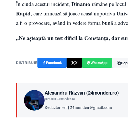
Dinamo
În ciuda acestui incident,
rămâne pe locul t
Rapid
Unive
, care urmează să joace acasă împotriva
a fi o provocare, având în vedere forma bună a adver
„Ne așteaptă un test dificil la Constanța, dar su
DISTRIBUIE
Facebook
X
WhatsApp
Copi
Alexandru Răzvan (24monden.ro)
Jurnalist 24monden.ro
Redactor-sef | 24monden@gmail.com