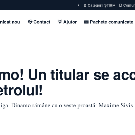
🚪 Categorii ȘTIRI
📑 Comun
nicat nou
📪 Contact
💡 Ajutor
📧 Pachete comunicate
o! Un titular se ac
trolul!
liga, Dinamo rămâne cu o veste proastă: Maxime Sivis s