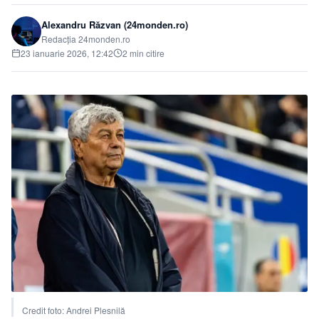
Alexandru Răzvan (24monden.ro)
Redacția 24monden.ro
23 ianuarie 2026, 12:42
2 min citire
Credit foto: Andrei Plesnilă