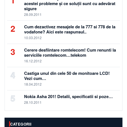
acestei probleme și ce soluții sunt cu adevărat
sigure
28.09.2011
2
Cum dezactivez mesajele de la 777 si 778 de la
vodafone? Aici este raspunsul..
10.03.2012
3
Cerere desfiintare romtelecom! Cum renunti la
serviciile romtelecom…telekom
16.12.2012
4
Castiga unul din cele 50 de monitoare LCD!
Vezi cum…
18.04.2012
5
Nokia Asha 201! Detalii, specificatii si poze…
28.10.2011
CATEGORII