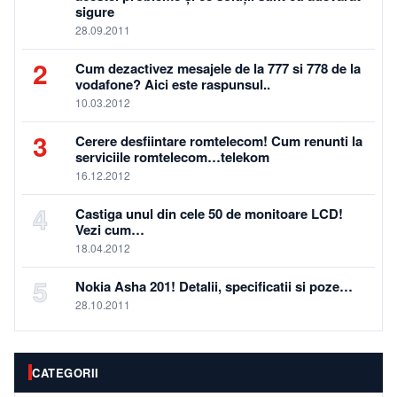
sigure
28.09.2011
2
Cum dezactivez mesajele de la 777 si 778 de la
vodafone? Aici este raspunsul..
10.03.2012
3
Cerere desfiintare romtelecom! Cum renunti la
serviciile romtelecom…telekom
16.12.2012
4
Castiga unul din cele 50 de monitoare LCD!
Vezi cum…
18.04.2012
5
Nokia Asha 201! Detalii, specificatii si poze…
28.10.2011
CATEGORII