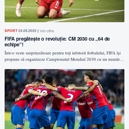
SPORT
24.09.2025
2 min citire
FIFA pregătește o revoluție: CM 2030 cu „64 de
echipe”!
Într-o veste surprinzătoare pentru toți iubitorii fotbalului, FIFA își
propune să organizeze Campionatul Mondial 2030 cu un număr…