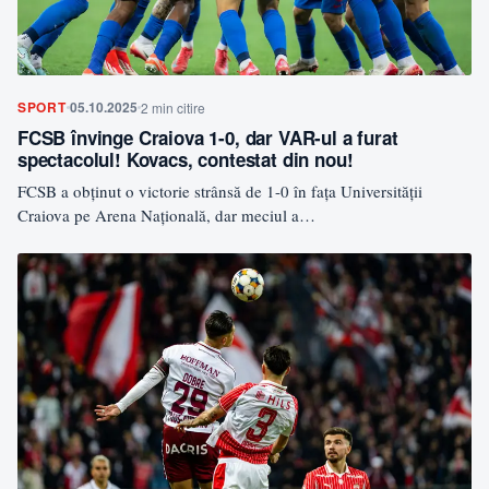
SPORT
05.10.2025
2 min citire
FCSB învinge Craiova 1-0, dar VAR-ul a furat
spectacolul! Kovacs, contestat din nou!
FCSB a obținut o victorie strânsă de 1-0 în fața Universității
Craiova pe Arena Națională, dar meciul a…