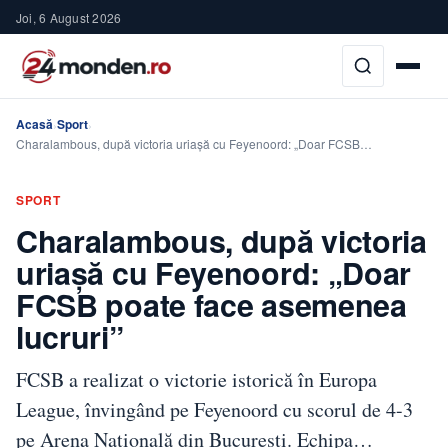
Joi, 6 August 2026
Acasă
Sport
›
›
Charalambous, după victoria uriașă cu Feyenoord: „Doar FCSB…
SPORT
Charalambous, după victoria
uriașă cu Feyenoord: „Doar
FCSB poate face asemenea
lucruri”
FCSB a realizat o victorie istorică în Europa
League, învingând pe Feyenoord cu scorul de 4-3
pe Arena Națională din București. Echipa…