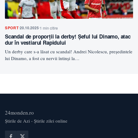
SPORT
20.10.2025
1 min citire
Scandal de proporții la derby! Șeful lui Dinamo, atac
dur în vestiarul Rapidului
Un derby care s-a lăsat cu scandal! Andrei Nicolescu, președintele
lui Dinamo, a fost cu nervii întinși la…
24monden.ro
Știrile de Azi - Știrile zilei online