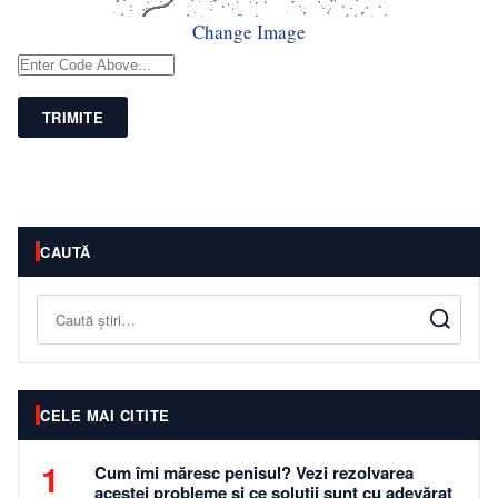
Change Image
TRIMITE
CAUTĂ
Caută
CELE MAI CITITE
1
Cum îmi măresc penisul? Vezi rezolvarea
acestei probleme și ce soluții sunt cu adevărat