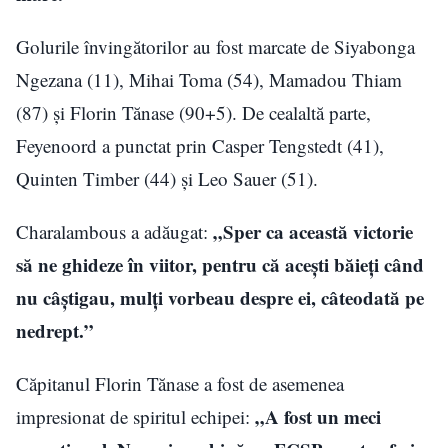
Golurile învingătorilor au fost marcate de Siyabonga
Ngezana (11), Mihai Toma (54), Mamadou Thiam
(87) și Florin Tănase (90+5). De cealaltă parte,
Feyenoord a punctat prin Casper Tengstedt (41),
Quinten Timber (44) și Leo Sauer (51).
„Sper ca această victorie
Charalambous a adăugat:
să ne ghideze în viitor, pentru că aceşti băieţi când
nu câştigau, mulţi vorbeau despre ei, câteodată pe
nedrept.”
Căpitanul Florin Tănase a fost de asemenea
„A fost un meci
impresionat de spiritul echipei: