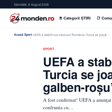
Sâmbătă, 8 August 2026
🚪 Categorii ȘTIRI
📑 Comu
Acasă
Sport
›
›
UEFA a stabilit ora meciului! România–Turcia se joacă…
SPORT
UEFA a stabi
Turcia se jo
galben-roșu
A fost confirmat! UEFA a anunțat 
confrunta cu…