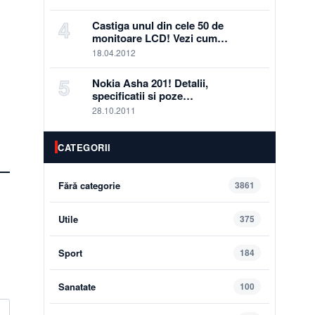
4
Castiga unul din cele 50 de
monitoare LCD! Vezi cum…
18.04.2012
5
Nokia Asha 201! Detalii,
specificatii si poze…
28.10.2011
CATEGORII
Fără categorie
3861
Utile
375
Sport
184
Sanatate
100