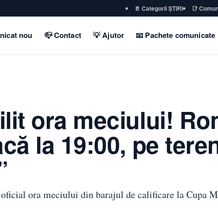
🚪 Categorii ȘTIRI
📑 Comun
nicat nou
📪 Contact
💡 Ajutor
📧 Pachete comunicate
lit ora meciului! R
acă la 19:00, pe teren
”
oficial ora meciului din barajul de calificare la Cupa