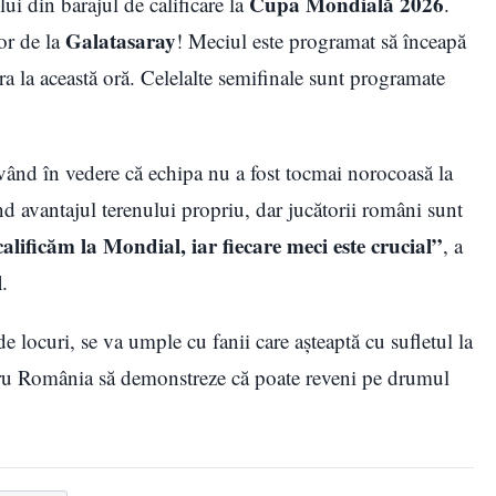
Cupa Mondială 2026
ui din barajul de calificare la
.
Galatasaray
or de la
! Meciul este programat să înceapă
ra la această oră. Celelalte semifinale sunt programate
 având în vedere că echipa nu a fost tocmai norocoasă la
vând avantajul terenului propriu, dar jucătorii români sunt
alificăm la Mondial, iar fiecare meci este crucial”
, a
l
.
e locuri, se va umple cu fanii care așteaptă cu sufletul la
tru România să demonstreze că poate reveni pe drumul