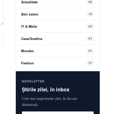
Actualitate
85
Știri extere
70
IT & Mbile
64
Casa/Gradina
61
Monden
61
Fashion
37
NEWSLETTER
Știrile zilei, în inbox
Cele mai importante știri, în fiecare
dimineață.