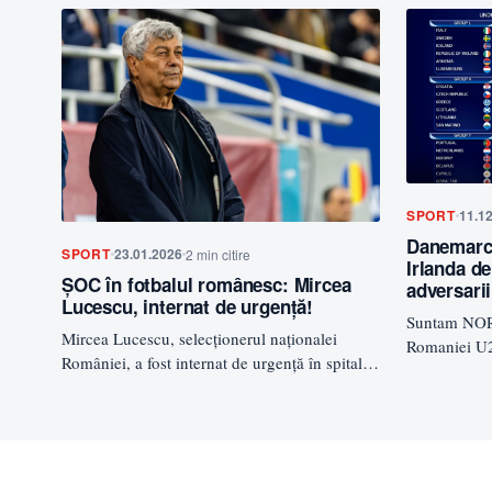
SPORT
11.1
Danemarca
SPORT
23.01.2026
2 min citire
Irlanda de
ȘOC în fotbalul românesc: Mircea
adversari
Lucescu, internat de urgență!
Suntam NOR
Mircea Lucescu, selecționerul naționalei
Romaniei U21
României, a fost internat de urgență în spital,
echipe, dis
iar știrile despre sănătatea sa sunt…
Finlanda…