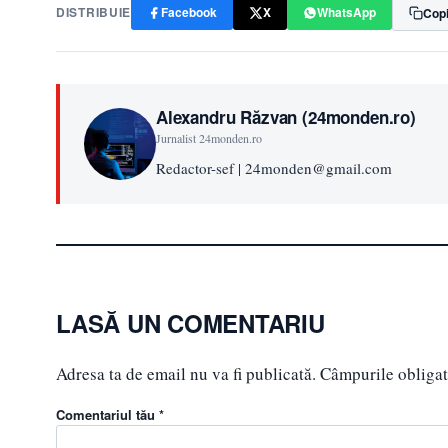
DISTRIBUIE
Facebook
X
WhatsApp
Copi
Alexandru Răzvan (24monden.ro)
Jurnalist 24monden.ro
Redactor-sef | 24monden@gmail.com
LASĂ UN COMENTARIU
Adresa ta de email nu va fi publicată.
Câmpurile obligat
Comentariul tău *