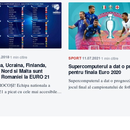
2.2018
1 min citire
SPORT
11.07.2021
1 min citire
, Ucraina, Finlanda,
Supercomputerul a dat o 
 Nord si Malta sunt
pentru finala Euro 2020
i Romaniei la EURO 21
Supercomputerul a dat o prognoz
OCOȘI! Echipa nationala a
jocul final al campionatului de fo
 a picat cu cele mai accesibile
2020, în care vor lupta…
cutam despre Danemarca, Ucraina,