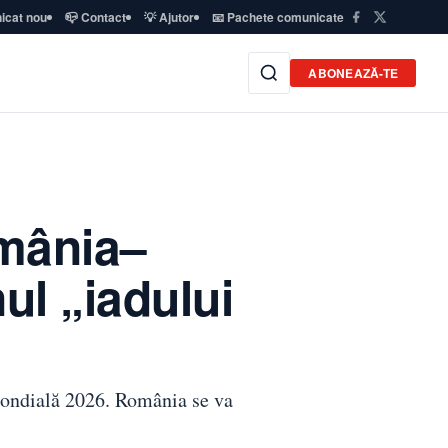
icat nou
📪 Contact
💡 Ajutor
📧 Pachete comunicate
ABONEAZĂ-TE
omânia–
ul „iadului
 Mondială 2026. România se va