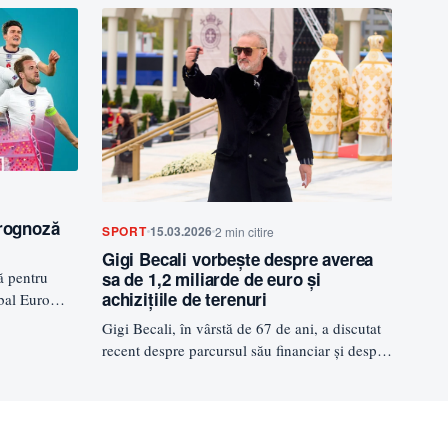
prognoză
SPORT
15.03.2026
2 min citire
Gigi Becali vorbește despre averea
sa de 1,2 miliarde de euro și
ă pentru
achizițiile de terenuri
tbal Euro
Gigi Becali, în vârstă de 67 de ani, a discutat
recent despre parcursul său financiar și despre
cum…