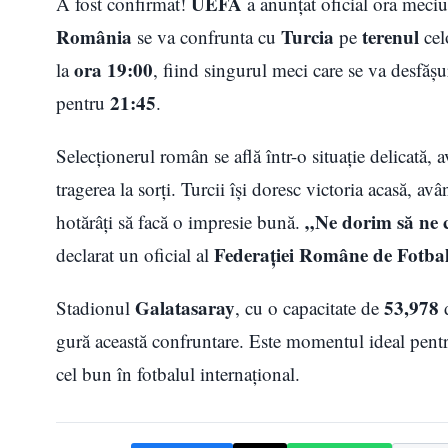
UEFA
A fost confirmat!
a anunțat oficial ora meciul
România
Turcia
terenul
se va confrunta cu
pe
cel
ora 19:00
la
, fiind singurul meci care se va desfășu
21:45
pentru
.
Selecționerul român se află într-o situație delicată,
tragerea la sorți. Turcii își doresc victoria acasă, a
„Ne dorim să ne c
hotărâți să facă o impresie bună.
Federației Române de Fotba
declarat un oficial al
Galatasaray
53,978
Stadionul
, cu o capacitate de
d
gură această confruntare. Este momentul ideal pen
cel bun în fotbalul internațional.