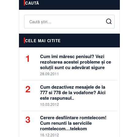
CAUTĂ
Caută
CELE MAI CITITE
1
Cum îmi măresc penisul? Vezi
rezolvarea acestei probleme și ce
soluții sunt cu adevărat sigure
28.09.2011
2
Cum dezactivez mesajele de la
777 si 778 de la vodafone? Aici
este raspunsul..
10.03.2012
3
Cerere desfiintare romtelecom!
Cum renunti la serviciile
romtelecom…telekom
16.12.2012