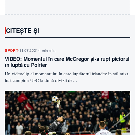
CITEȘTE ȘI
SPORT
11.07.2021
1 min citire
VIDEO: Momentul în care McGregor și-a rupt piciorul
în luptă cu Poirier
Un videoclip al momentului în care luptătorul irlandez în stil mixt,
fost campion UFC la două divizii de…