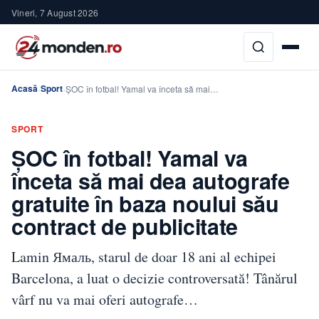
Vineri, 7 August 2026
Acasă
Sport
›
›
ȘOC în fotbal! Yamal va înceta să mai…
SPORT
ȘOC în fotbal! Yamal va
înceta să mai dea autografe
gratuite în baza noului său
contract de publicitate
Lamin Ямаль, starul de doar 18 ani al echipei
Barcelona, a luat o decizie controversată! Tânărul
vârf nu va mai oferi autografe…