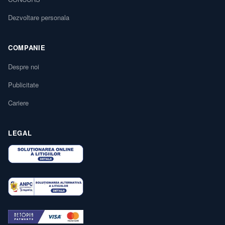
Dezvoltare personala
COMPANIE
Despre noi
Publicitate
Cariere
LEGAL