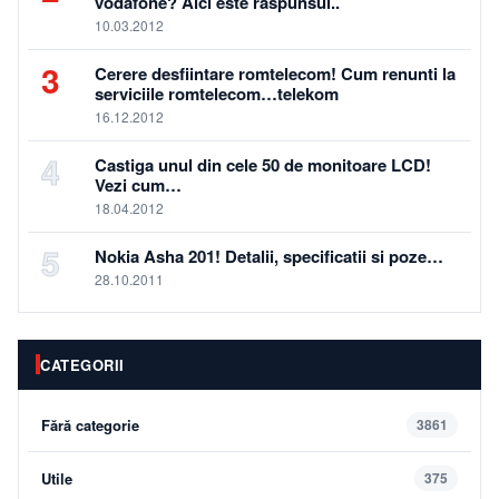
vodafone? Aici este raspunsul..
10.03.2012
3
Cerere desfiintare romtelecom! Cum renunti la
serviciile romtelecom…telekom
16.12.2012
4
Castiga unul din cele 50 de monitoare LCD!
Vezi cum…
18.04.2012
5
Nokia Asha 201! Detalii, specificatii si poze…
28.10.2011
CATEGORII
Fără categorie
3861
Utile
375