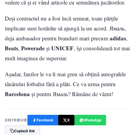
vedere că și ei vând articole cu semnătura jucătorilor.
Deși contractul nu a fost încă semnat, toate părțile
implicate sunt hotărâte să ajungă la un acord. Ямаль,
adidas
deja ambasador pentru branduri mari precum
,
Beats
Powerade
UNICEF
,
și
, își consolidează tot mai
mult imaginea de superstar.
Așadar, fanilor le va fi mai greu să obțină autografele
tânărului fotbalist fără a plăti. Ce va urma pentru
Barcelona
și pentru Ямаль? Rămâne de văzut!
DISTRIBUIE
Facebook
X
WhatsApp
Copiază link