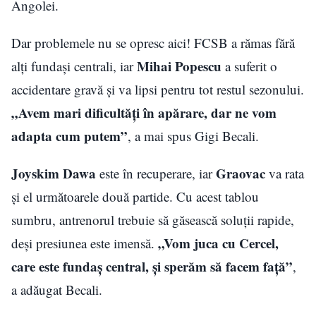
Angolei.
Dar problemele nu se opresc aici! FCSB a rămas fără
Mihai Popescu
alți fundași centrali, iar
a suferit o
accidentare gravă și va lipsi pentru tot restul sezonului.
„Avem mari dificultăți în apărare, dar ne vom
adapta cum putem”
, a mai spus Gigi Becali.
Joyskim Dawa
Graovac
este în recuperare, iar
va rata
și el următoarele două partide. Cu acest tablou
sumbru, antrenorul trebuie să găsească soluții rapide,
„Vom juca cu Cercel,
deși presiunea este imensă.
care este fundaș central, și sperăm să facem față”
,
a adăugat Becali.