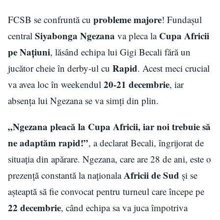
probleme majore
FCSB se confruntă cu
! Fundașul
Siyabonga Ngezana
Cupa Africii
central
va pleca la
pe Națiuni
, lăsând echipa lui Gigi Becali fără un
Rapid
jucător cheie în derby-ul cu
. Acest meci crucial
20-21 decembrie
va avea loc în weekendul
, iar
absența lui Ngezana se va simți din plin.
„Ngezana pleacă la Cupa Africii, iar noi trebuie să
ne adaptăm rapid!”
, a declarat Becali, îngrijorat de
situația din apărare. Ngezana, care are 28 de ani, este o
Africii de Sud
prezență constantă la naționala
și se
așteaptă să fie convocat pentru turneul care începe pe
22 decembrie
, când echipa sa va juca împotriva