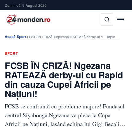
Duminică, 9 August 2026
Acasă
Sport
›
›
FCSB ÎN CRIZĂ! Ngezana RATEAZĂ derby-ul cu Rapid…
SPORT
FCSB ÎN CRIZĂ! Ngezana
RATEAZĂ derby-ul cu Rapid
din cauza Cupei Africii pe
Națiuni!
FCSB se confruntă cu probleme majore! Fundașul
central Siyabonga Ngezana va pleca la Cupa
Africii pe Națiuni, lăsând echipa lui Gigi Becali…