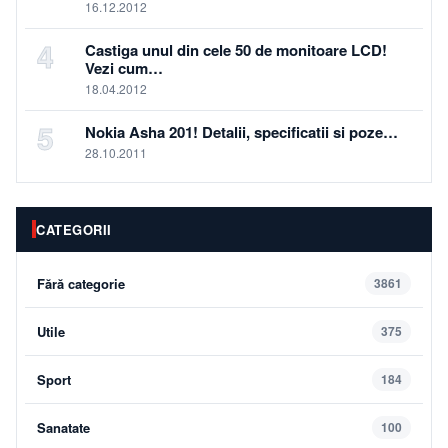
16.12.2012
4
Castiga unul din cele 50 de monitoare LCD!
Vezi cum…
18.04.2012
5
Nokia Asha 201! Detalii, specificatii si poze…
28.10.2011
CATEGORII
Fără categorie
3861
Utile
375
Sport
184
Sanatate
100