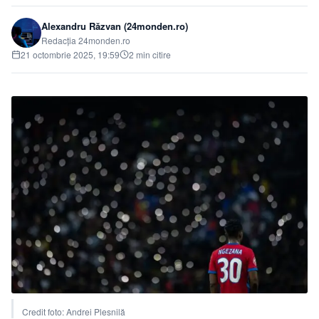
Alexandru Răzvan (24monden.ro)
Redacția 24monden.ro
21 octombrie 2025, 19:59
2 min citire
Credit foto: Andrei Plesnilă