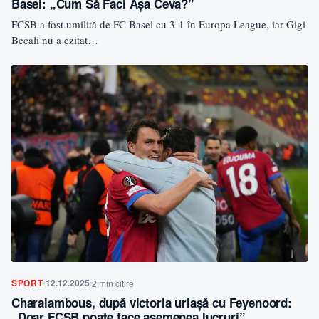
Basel: „Cum Să Faci Așa Ceva?”
FCSB a fost umilită de FC Basel cu 3-1 în Europa League, iar Gigi
Becali nu a ezitat…
SPORT
12.12.2025
2 min citire
Charalambous, după victoria uriașă cu Feyenoord:
„Doar FCSB poate face asemenea lucruri”