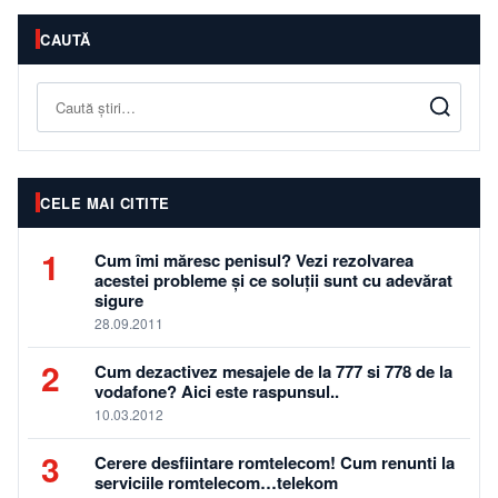
CAUTĂ
Caută
CELE MAI CITITE
1
Cum îmi măresc penisul? Vezi rezolvarea
acestei probleme și ce soluții sunt cu adevărat
sigure
28.09.2011
2
Cum dezactivez mesajele de la 777 si 778 de la
vodafone? Aici este raspunsul..
10.03.2012
3
Cerere desfiintare romtelecom! Cum renunti la
serviciile romtelecom…telekom