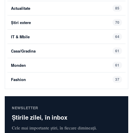
Actualitate
85
Știri extere
70
IT & Mbile
64
Casa/Gradina
61
Monden
61
Fashion
37
NEWSLETTER
Știrile zilei, în inbox
Cele mai importante știri, în fiecare dimineață.