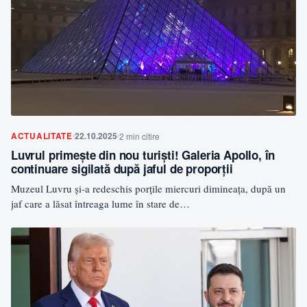
ACTUALITATE
22.10.2025
2 min citire
Luvrul primește din nou turiști! Galeria Apollo, în
continuare sigilată după jaful de proporții
Muzeul Luvru și-a redeschis porțile miercuri dimineața, după un
jaf care a lăsat întreaga lume în stare de…