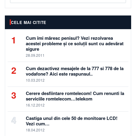
CELE MAI CITITE
1
Cum îmi măresc penisul? Vezi rezolvarea
acestei probleme și ce soluții sunt cu adevărat
sigure
28.09.2011
2
Cum dezactivez mesajele de la 777 si 778 de la
vodafone? Aici este raspunsul..
10.03.2012
3
Cerere desfiintare romtelecom! Cum renunti la
serviciile romtelecom…telekom
16.12.2012
4
Castiga unul din cele 50 de monitoare LCD!
Vezi cum…
18.04.2012