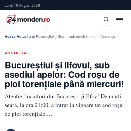
Luni, 10 August 2026
Acasă
Actualitate
›
›
Bucureștiul și Ilfovul, sub asediul apelor: Cod roșu…
ACTUALITATE
Bucureștiul și Ilfovul, sub
asediul apelor: Cod roșu de
ploi torențiale până miercuri!
Atenție, locuitori din București și Ilfov! De marți
seară, la ora 21:00, a intrat în vigoare un cod roșu
de ploi torențiale,…