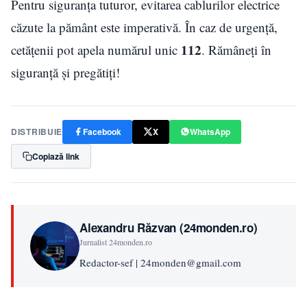
Pentru siguranța tuturor, evitarea cablurilor electrice
căzute la pământ este imperativă. În caz de urgență,
112
cetățenii pot apela numărul unic
. Rămâneți în
siguranță și pregătiți!
DISTRIBUIE
Facebook
X
WhatsApp
Copiază link
Alexandru Răzvan (24monden.ro)
Jurnalist 24monden.ro
Redactor-sef | 24monden@gmail.com