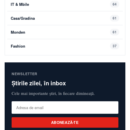
IT & Mbile
64
Casa/Gradina
61
Monden
61
Fashion
37
NEWSLETTER
Știrile zilei, în inbox
Cele mai importante știri, în fiecare dimineață.
ABONEAZĂ-TE