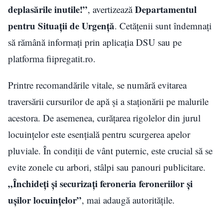
deplasările inutile!”
Departamentul
, avertizează
pentru Situații de Urgență
. Cetățenii sunt îndemnați
să rămână informați prin aplicația DSU sau pe
platforma fiipregatit.ro.
Printre recomandările vitale, se numără evitarea
traversării cursurilor de apă și a staționării pe malurile
acestora. De asemenea, curățarea rigolelor din jurul
locuințelor este esențială pentru scurgerea apelor
pluviale. În condiții de vânt puternic, este crucial să se
evite zonele cu arbori, stâlpi sau panouri publicitare.
„Închideți și securizați feroneria feroneriilor și
ușilor locuințelor”
, mai adaugă autoritățile.