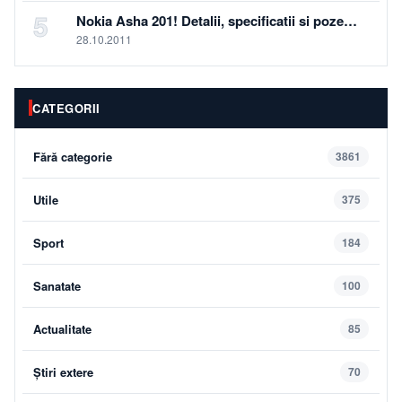
5
Nokia Asha 201! Detalii, specificatii si poze…
28.10.2011
CATEGORII
Fără categorie
3861
Utile
375
Sport
184
Sanatate
100
Actualitate
85
Știri extere
70