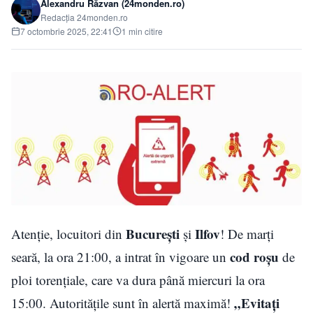
Alexandru Răzvan (24monden.ro)
Redacția 24monden.ro
7 octombrie 2025, 22:41
1 min citire
București
Ilfov
Atenție, locuitori din
și
! De marți
cod roșu
seară, la ora 21:00, a intrat în vigoare un
de
ploi torențiale, care va dura până miercuri la ora
„Evitați
15:00. Autoritățile sunt în alertă maximă!