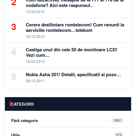
2
vodafone? Aici este raspunsul..
10.03.2012
3
Cerere desfiintare romtelecom! Cum renunti la
serviciile romtelecom…telekom
16.12.2012
4
Castiga unul din cele 50 de monitoare LCD!
Vezi cum…
18.04.2012
5
Nokia Asha 201! Detalii, specificatii si poze…
28.10.2011
CATEGORII
Fără categorie
3861
Utile
375