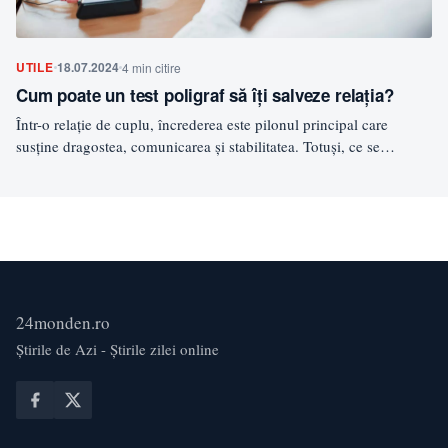
UTILE
18.07.2024
4 min citire
Cum poate un test poligraf să îți salveze relația?
Într-o relație de cuplu, încrederea este pilonul principal care
susține dragostea, comunicarea și stabilitatea. Totuși, ce se
întâmplă…
24monden.ro
Știrile de Azi - Știrile zilei online