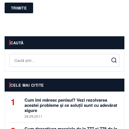
TRIMITE
CAUTĂ
Caută
CELE MAI CITITE
1
Cum îmi măresc penisul? Vezi rezolvarea
acestei probleme și ce soluții sunt cu adevărat
sigure
28.09.2011
Cum dezactivez mesajele de la 777 si 778 de la