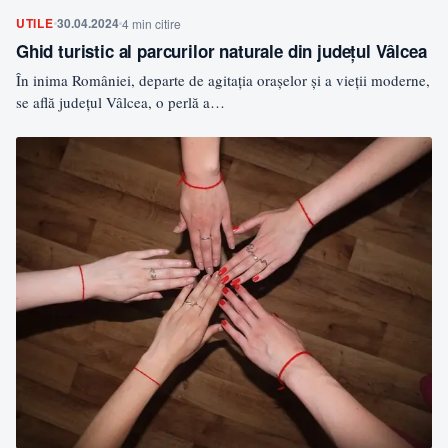
UTILE
30.04.2024
4 min citire
Ghid turistic al parcurilor naturale din judeţul Vâlcea
În inima României, departe de agitația orașelor și a vieții moderne,
se află județul Vâlcea, o perlă a…