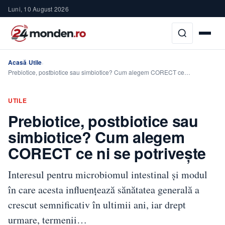
Luni, 10 August 2026
Acasă
Utile
›
›
Prebiotice, postbiotice sau simbiotice? Cum alegem CORECT ce…
UTILE
Prebiotice, postbiotice sau
simbiotice? Cum alegem
CORECT ce ni se potrivește
Interesul pentru microbiomul intestinal și modul
în care acesta influențează sănătatea generală a
crescut semnificativ în ultimii ani, iar drept
urmare, termenii…