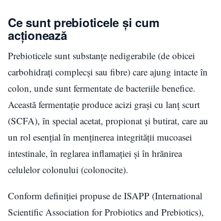
Ce sunt prebioticele și cum
acționează
Prebioticele sunt substanțe nedigerabile (de obicei
carbohidrați complecși sau fibre) care ajung intacte în
colon, unde sunt fermentate de bacteriile benefice.
Această fermentație produce acizi grași cu lanț scurt
(SCFA), în special acetat, propionat și butirat, care au
un rol esențial în menținerea integrității mucoasei
intestinale, în reglarea inflamației și în hrănirea
celulelor colonului (colonocite).
Conform definiției propuse de ISAPP (International
Scientific Association for Probiotics and Prebiotics),