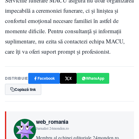
Serviciile funerare MACU asigură nu doar organizarea
impecabilă a ceremoniei funerare, ci și liniștea și
confortul emoțional necesare familiei în astfel de
momente dificile. Pentru consultanță și informații
suplimentare, nu ezita să contactezi echipa MACU,
care îți va oferi suport prompt și profesionist.
DISTRIBUIE
Facebook
X
WhatsApp
Copiază link
web_romania
Jurnalist 24monden.ro
Membru al echipei editoriale 24monden.ro,