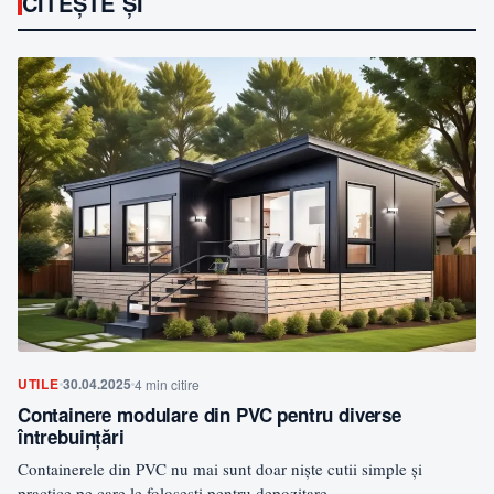
CITEȘTE ȘI
UTILE
30.04.2025
4 min citire
Containere modulare din PVC pentru diverse
întrebuinţări
Containerele din PVC nu mai sunt doar niște cutii simple și
practice pe care le folosești pentru depozitare…