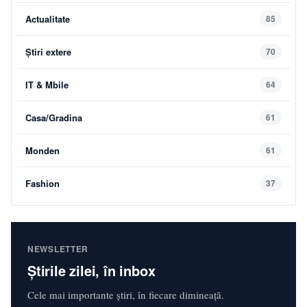
Actualitate
85
Știri extere
70
IT & Mbile
64
Casa/Gradina
61
Monden
61
Fashion
37
NEWSLETTER
Știrile zilei, în inbox
Cele mai importante știri, în fiecare dimineață.