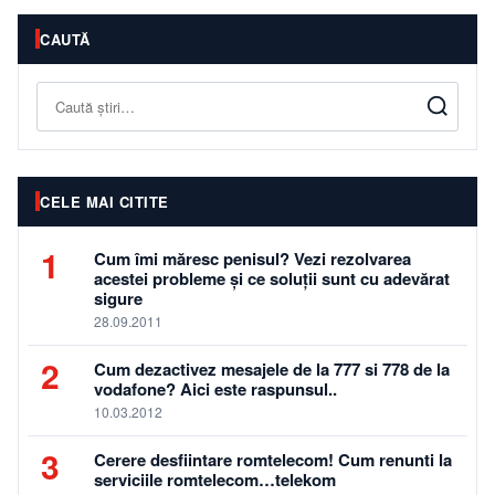
CAUTĂ
Caută
CELE MAI CITITE
1
Cum îmi măresc penisul? Vezi rezolvarea
acestei probleme și ce soluții sunt cu adevărat
sigure
28.09.2011
2
Cum dezactivez mesajele de la 777 si 778 de la
vodafone? Aici este raspunsul..
10.03.2012
3
Cerere desfiintare romtelecom! Cum renunti la
serviciile romtelecom…telekom