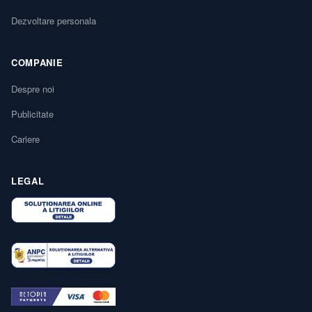
Dezvoltare personala
COMPANIE
Despre noi
Publicitate
Cariere
LEGAL