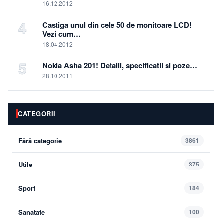
16.12.2012
4
Castiga unul din cele 50 de monitoare LCD!
Vezi cum…
18.04.2012
5
Nokia Asha 201! Detalii, specificatii si poze…
28.10.2011
CATEGORII
Fără categorie
3861
Utile
375
Sport
184
Sanatate
100