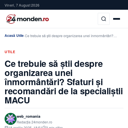
Vineri, 7 August 2026
Acasă
Utile
›
›
Ce trebuie să știi despre organizarea unei înmormântări?…
UTILE
Ce trebuie să știi despre
organizarea unei
înmormântări? Sfaturi și
recomandări de la specialiștii
MACU
web_romania
Redacția 24monden.ro
18 aprilie 2025, 18:51
3 min citire