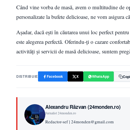
Când vine vorba de masă, avem o multitudine de opți
personalizate la bufete delicioase, ne vom asigura că
Așadar, dacă ești în căutarea unui loc perfect pent
este alegerea perfectă. Oferindu-ți o cazare confortab
activități și servicii de masă delicioase, suntem preg
DISTRIBUIE
Facebook
X
WhatsApp
Copi
Alexandru Răzvan (24monden.ro)
Jurnalist 24monden.ro
Redactor-sef | 24monden@gmail.com