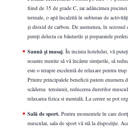
fiind de 35 de grade C, iar adâncimea piscinei
termale, o apă încalzită în subteran de activită
și dioxid de carbon. De asemenea, în sezonul c
puteți delecta cu băuturile și preparatele prefera
Saună și masaj
. În incinta hotelului, vă pute
noastre menite să vă încânte simțurile, să redu
este o terapie excelentă de relaxare pentru trup
Printre principalele beneficii putem enumera de
scăderea tensiunii, reducerea durerilor muscular
relaxarea fizica si mentală. La cerere se pot or
Sală de sport.
Pentru momentele în care doriți
muscular, sala de sport vă stă la dispoziție. Ac