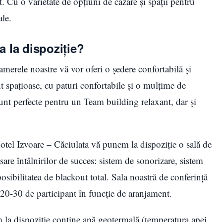
t. Cu o varietate de opțiuni de cazare și spații pentru
le.
a la dispoziție?
amerele noastre vă vor oferi o ședere confortabilă și
nt spațioase, cu paturi confortabile și o mulțime de
sunt perfecte pentru un Team building relaxant, dar și
otel Izvoare – Căciulata vă punem la dispoziție o sală de
are întâlnirilor de succes: sistem de sonorizare, sistem
posibilitatea de blackout total. Sala noastră de conferință
 20-30 de participant în funcție de aranjament.
 la dispoziție conține apă geotermală (temperatura apei