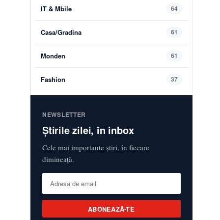
IT & Mbile
64
Casa/Gradina
61
Monden
61
Fashion
37
NEWSLETTER
Știrile zilei, în inbox
Cele mai importante știri, în fiecare
dimineață.
ABONEAZĂ-TE