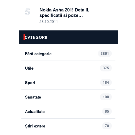
5
Nokia Asha 201! Detalii,
specificatii si poze…
28.10.2011
CATEGORII
Fără categorie
3861
Utile
375
Sport
184
Sanatate
100
Actualitate
85
Știri extere
70