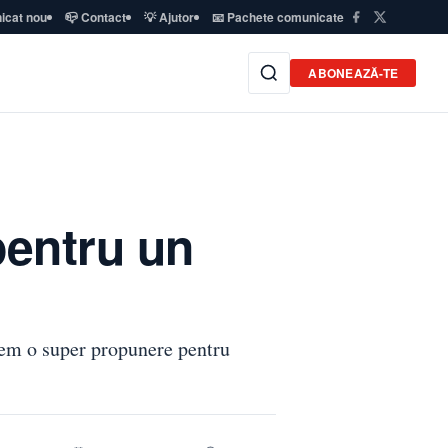
icat nou
📪 Contact
💡 Ajutor
📧 Pachete comunicate
ABONEAZĂ-TE
pentru un
vem o super propunere pentru