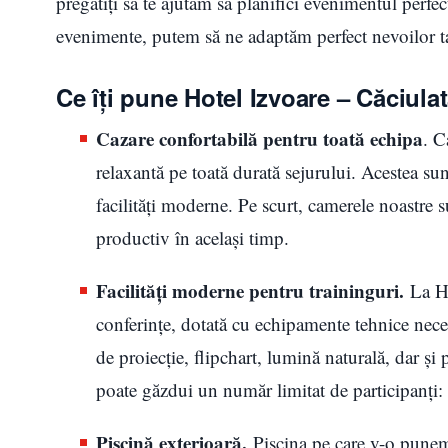
pregătiți să te ajutăm să planifici evenimentul perfec
evenimente, putem să ne adaptăm perfect nevoilor ta
Ce îți pune Hotel Izvoare – Căciulat
Cazare confortabilă pentru toată echipa
. C
relaxantă pe toată durată sejurului. Acestea su
facilități moderne. Pe scurt, camerele noastre 
productiv în același timp.
Facilități moderne pentru traininguri.
La H
conferințe, dotată cu echipamente tehnice neces
de proiecție, flipchart, lumină naturală, dar și 
poate găzdui un număr limitat de participanți:
Piscină exterioară.
Piscina pe care v-o punem