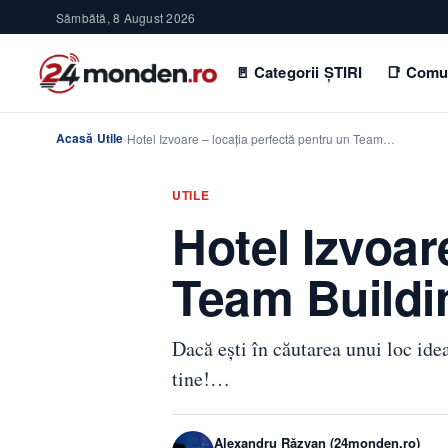
Sâmbătă, 8 August 2026
🚪 Categorii ȘTIRI
📑 Comu
Acasă
Utile
›
›
Hotel Izvoare – locația perfectă pentru un Team…
UTILE
Hotel Izvoar
Team Buildi
Dacă ești în căutarea unui loc id
tine!…
Alexandru Răzvan (24monden.ro)