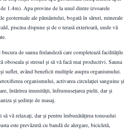
 de 1.4m). Apa provine de la unul dintre izvoarele
țile geotermale ale pământului, bogată în săruri, minerale
ald, piscina dispune și de o terasă exterioară, unde vă
te.
ți bucura de sauna finlandeză care completează facilitățile
că oboseala și stresul și să vă facă mai productivi. Sauna
 și suflet, având beneficii multiple asupra organismului.
toxifierea organismului, activarea circulației sanguine și
e, întărirea imunității, înfrumusețarea pielii, dar și
ganiza și ședințe de masaj.
 să vă relaxați, dar și pentru îmbunătățirea tonusului
easta este prevăzută cu bandă de alergare, bicicletă,