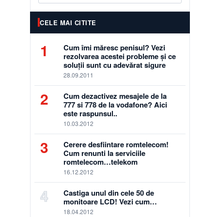
CELE MAI CITITE
1
Cum îmi măresc penisul? Vezi
rezolvarea acestei probleme și ce
soluții sunt cu adevărat sigure
28.09.2011
2
Cum dezactivez mesajele de la
777 si 778 de la vodafone? Aici
este raspunsul..
10.03.2012
3
Cerere desfiintare romtelecom!
Cum renunti la serviciile
romtelecom…telekom
16.12.2012
4
Castiga unul din cele 50 de
monitoare LCD! Vezi cum…
18.04.2012