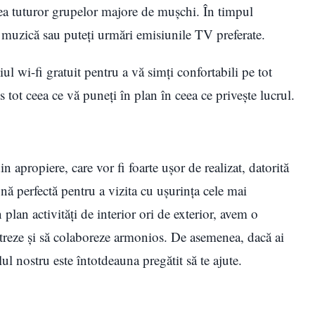
rea tuturor grupelor majore de mușchi. În timpul
d muzică sau puteți urmări emisiunile TV preferate.
ul wi-fi gratuit pentru a vă simți confortabili pe tot
s tot ceea ce vă puneți în plan în ceea ce privește lucrul.
 din apropiere, care vor fi foarte ușor de realizat, datorită
zonă perfectă pentru a vizita cu ușurința cele mai
n plan activități de interior ori de exterior, avem o
istreze și să colaboreze armonios. De asemenea, dacă ai
lul nostru este întotdeauna pregătit să te ajute.