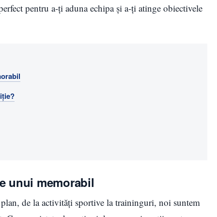
erfect pentru a-ți aduna echipa și a-ți atinge obiectivele
orabil
iție?
le unui memorabil
plan, de la activități sportive la traininguri, noi suntem