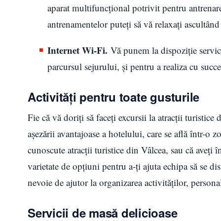
aparat multifuncțional potrivit pentru antrena
antrenamentelor puteți să vă relaxați ascultân
Internet Wi-Fi.
Vă punem la dispoziție servici
parcursul sejurului, și pentru a realiza cu succe
Activități pentru toate gusturile
Fie că vă doriți să faceți excursii la atracții turistice
așezării avantajoase a hotelului, care se află într-o 
cunoscute atracții turistice din Vâlcea, sau că aveți î
varietate de opțiuni pentru a-ți ajuta echipa să se d
nevoie de ajutor la organizarea activităților, persona
Servicii de masă delicioase