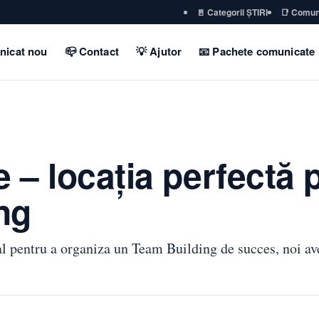
🚪 Categorii ȘTIRI
📑 Comun
nicat nou
📪 Contact
💡 Ajutor
📧 Pachete comunicate
e – locația perfectă 
ng
eal pentru a organiza un Team Building de succes, noi a