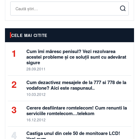
Caută
CELE MAI CITITE
1
Cum îmi măresc penisul? Vezi rezolvarea
acestei probleme și ce soluții sunt cu adevărat
sigure
28.09.2011
2
Cum dezactivez mesajele de la 777 si 778 de la
vodafone? Aici este raspunsul..
10.03.2012
3
Cerere desfiintare romtelecom! Cum renunti la
serviciile romtelecom…telekom
16.12.2012
4
Castiga unul din cele 50 de monitoare LCD!
Vezi cum…