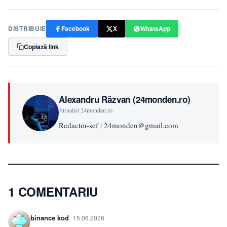
DISTRIBUIE
Facebook
X
WhatsApp
Copiază link
Alexandru Răzvan (24monden.ro)
Jurnalist 24monden.ro
Redactor-sef | 24monden@gmail.com
1 COMENTARIU
binance kod
15.06.2026