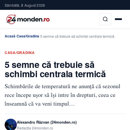
Sâmbătă, 8 August 2026
Acasă
Casa/Gradina
›
›
5 semne că trebuie să schimbi centrala termică
CASA/GRADINA
5 semne că trebuie să
schimbi centrala termică
Schimbările de temperatură ne anunță că sezonul
rece începe ușor să își intre în drepturi, ceea ce
înseamnă că va veni timpul…
Alexandru Răzvan (24monden.ro)
Redacția 24monden.ro