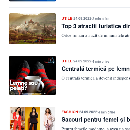
UTILE
24.09.2022
3 min citire
Top 3 atractii turistice d
Orice roman a auzit de minunatele atra
UTILE
24.09.2022
4 min citire
Centrală termică pe lemn 
O centrală termică a devenit indispen
FASHION
24.09.2022
4 min citire
Sacouri pentru femei și b
Pentru femeile moderne, a avea un sa