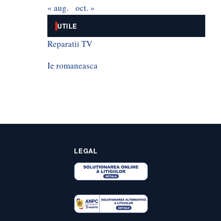
« aug.
oct. »
UTILE
Reparatii TV
Ie romaneasca
LEGAL