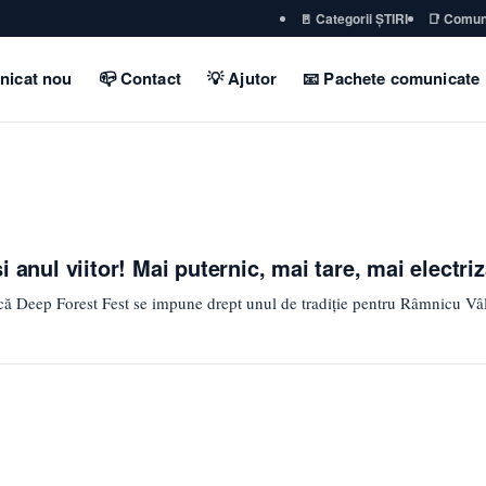
🚪 Categorii ȘTIRI
📑 Comun
nicat nou
📪 Contact
💡 Ajutor
📧 Pachete comunicate
 anul viitor! Mai puternic, mai tare, mai electriz
nică Deep Forest Fest se impune drept unul de tradiţie pentru Râmnicu Vâ