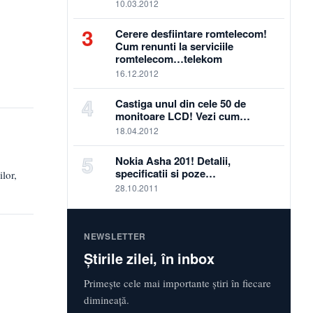
10.03.2012
3
Cerere desfiintare romtelecom!
Cum renunti la serviciile
romtelecom…telekom
16.12.2012
4
Castiga unul din cele 50 de
monitoare LCD! Vezi cum…
18.04.2012
5
Nokia Asha 201! Detalii,
specificatii si poze…
lor,
28.10.2011
NEWSLETTER
Știrile zilei, în inbox
Primește cele mai importante știri în fiecare
dimineață.