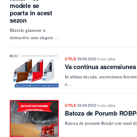
modele se
poarta in acest
sezon
Bluzele glamour si
distractive sunt alegerea
potrivita pentru a
completa un look feminin
UTILE
26.09.2022
sofisticat pentru orice
3 min citire
Va continua ascensiunea f
eveniment. Indiferent…
In ultima decada, ascensiunea ferestre
a…
UTILE
26.09.2022
3 min citire
Batoza de Porumb ROBP5T
Batoza de porumb Rotakt este unul din