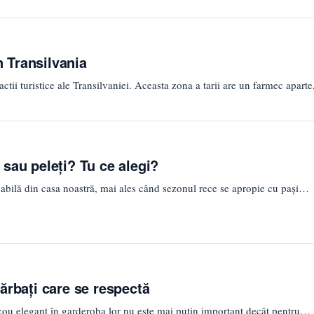
in Transilvania
ctii turistice ale Transilvaniei. Aceasta zona a tarii are un farmec apart
sau peleți? Tu ce alegi?
sabilă din casa noastră, mai ales când sezonul rece se apropie cu pași…
ărbați care se respectă
cou elegant în garderoba lor nu este mai puțin important decât pentru…