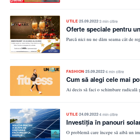
UTILE
25.09.2022
3 min citire
Oferte speciale pentru un
Parcă nici nu ne dăm seama cât de rep
FASHION
25.09.2022
4 min citire
Cum să alegi cele mai pot
Ai decis să faci o schimbare radicală 
UTILE
24.09.2022
4 min citire
Investiţia în panouri sola
O problemă care începe să aibă un im