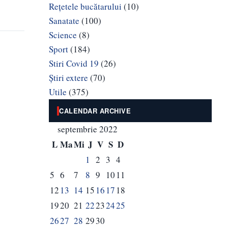
Rețetele bucătarului
(10)
Sanatate
(100)
Science
(8)
Sport
(184)
Stiri Covid 19
(26)
Știri extere
(70)
Utile
(375)
CALENDAR ARCHIVE
septembrie 2022
L
Ma
Mi
J
V
S
D
1
2
3
4
5
6
7
8
9
10
11
12
13
14
15
16
17
18
19
20
21
22
23
24
25
26
27
28
29
30