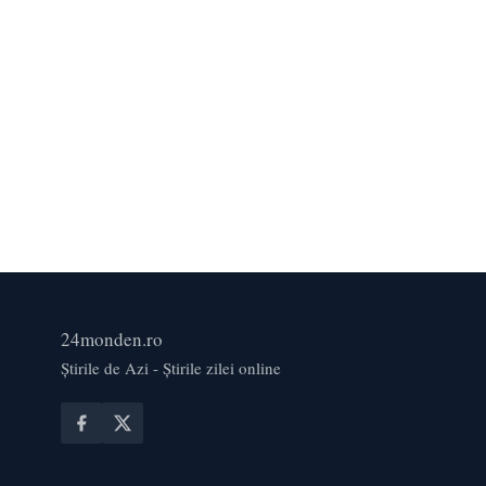
24monden.ro
Știrile de Azi - Știrile zilei online