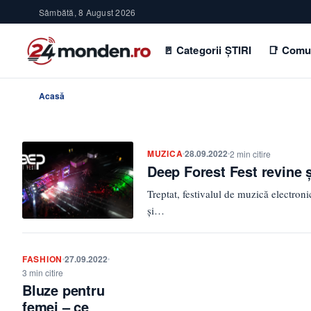
Sâmbătă, 8 August 2026
🚪 Categorii ȘTIRI
📑 Comu
Acasă
MUZICA
28.09.2022
2 min citire
Deep Forest Fest revine și
Treptat, festivalul de muzică electro
şi…
FASHION
27.09.2022
3 min citire
Bluze pentru
femei – ce