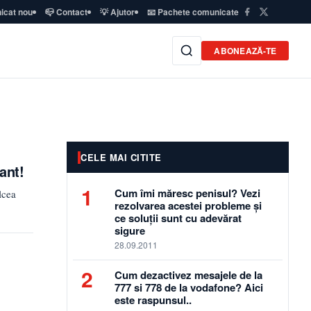
icat nou
📪 Contact
💡 Ajutor
📧 Pachete comunicate
ABONEAZĂ-TE
CELE MAI CITITE
ant!
1
Cum îmi măresc penisul? Vezi
lcea
rezolvarea acestei probleme și
ce soluții sunt cu adevărat
sigure
28.09.2011
2
Cum dezactivez mesajele de la
777 si 778 de la vodafone? Aici
este raspunsul..