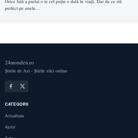
Orice fată a purtat o ie cel puțin o dată în viață. Dar de ce stă
perfect pe unele…
24monden.ro
Știrile de Azi - Știrile zilei online
CATEGORII
Actualitate
Ajutor
Auto