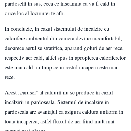
pardoselii in sus, ceea ce inseamna ca va fi cald in
orice loc al locuintei te afli.
In concluzie, in cazul sistemului de incalzire cu
calorifere ambientul din camera devine inconfortabil,
deoarece aerul se stratifica, aparand goluri de aer rece,
respectiv aer cald, altfel spus in apropierea caloriferelor
este mai cald, in timp ce in restul incaperii este mai
rece.
Acest „carusel” al caldurii nu se produce in cazul
încălzirii in pardoseala. Sistemul de incalzire in
pardoseala are avantajul ca asigura caldura uniform in
toata incaperea, astfel fluxul de aer fiind mult mai
curat si mai placut.