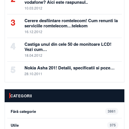
vodafone? Aici este raspunsul..
10.03.2012
3
Cerere desfiintare romtelecom! Cum renunti la
serviciile romtelecom…telekom
16.12.2012
4
Castiga unul din cele 50 de monitoare LCD!
Vezi cum…
18.04.2012
5
Nokia Asha 201! Detalii, specificatii si poze…
28.10.2011
CATEGORII
Fără categorie
3861
Utile
375