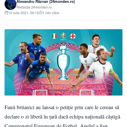
Alexandru Răzvan (24monden.ro)
Redacția 24monden.ro
10 iulie 2021, 09:15
1 min citire
Fanii britanici au lansat o petiție prin care le cereau să
declare o zi liberă în țară dacă echipa națională câștigă
Campionatul European de Fotbal. Apelul a fost