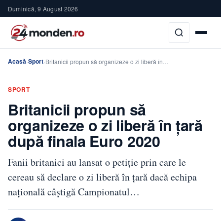
Duminică, 9 August 2026
Acasă
Sport
›
›
Britanicii propun să organizeze o zi liberă în…
SPORT
Britanicii propun să
organizeze o zi liberă în țară
după finala Euro 2020
Fanii britanici au lansat o petiție prin care le
cereau să declare o zi liberă în țară dacă echipa
națională câștigă Campionatul…