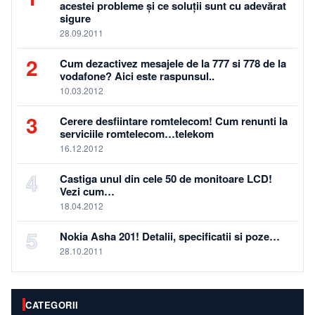
acestei probleme și ce soluții sunt cu adevărat
sigure
28.09.2011
2
Cum dezactivez mesajele de la 777 si 778 de la
vodafone? Aici este raspunsul..
10.03.2012
3
Cerere desfiintare romtelecom! Cum renunti la
serviciile romtelecom…telekom
16.12.2012
4
Castiga unul din cele 50 de monitoare LCD!
Vezi cum…
18.04.2012
5
Nokia Asha 201! Detalii, specificatii si poze…
28.10.2011
CATEGORII