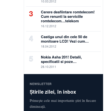
10.03.2012
3
Cerere desfiintare romtelecom!
Cum renunti la serviciile
romtelecom…telekom
16.12.2012
4
Castiga unul din cele 50 de
monitoare LCD! Vezi cum…
18.04.2012
5
Nokia Asha 201! Detalii,
specificatii si poze…
28.10.2011
NEWSLETTER
Știrile zilei, în inbox
Primește cele mai importante știri în fiecare
dimineață.