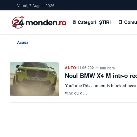
Vineri, 7 August 2026
🚪 Categorii ȘTIRI
📑 Comu
Acasă
AUTO
11.06.2021
1 min citire
Noul BMW X4 M intr-o re
YouTubeThis content is blocked be
vine cu o…