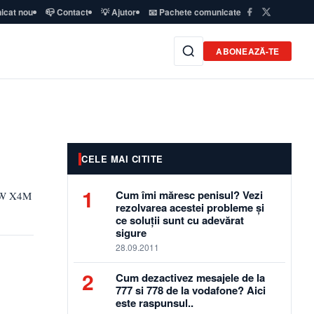
icat nou
📪 Contact
💡 Ajutor
📧 Pachete comunicate
ABONEAZĂ-TE
CELE MAI CITITE
1
Cum îmi măresc penisul? Vezi
BMW X4M
rezolvarea acestei probleme și
ce soluții sunt cu adevărat
sigure
28.09.2011
2
Cum dezactivez mesajele de la
777 si 778 de la vodafone? Aici
este raspunsul..