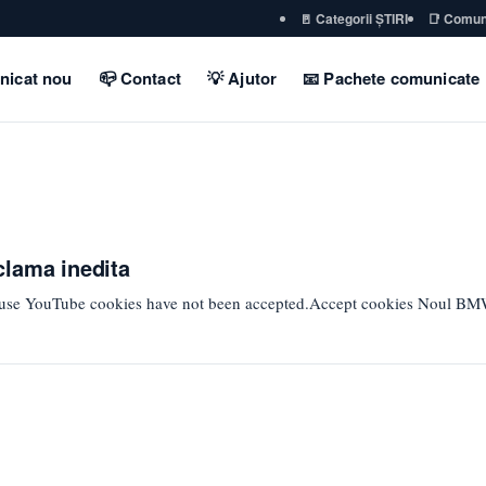
🚪 Categorii ȘTIRI
📑 Comun
nicat nou
📪 Contact
💡 Ajutor
📧 Pachete comunicate
clama inedita
cause YouTube cookies have not been accepted.Accept cookies Noul 