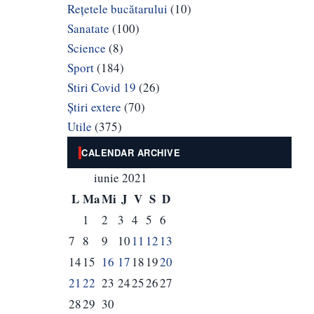
Rețetele bucătarului
(10)
Sanatate
(100)
Science
(8)
Sport
(184)
Stiri Covid 19
(26)
Știri extere
(70)
Utile
(375)
CALENDAR ARCHIVE
iunie 2021
L
Ma
Mi
J
V
S
D
1
2
3
4
5
6
7
8
9
10
11
12
13
14
15
16
17
18
19
20
21
22
23
24
25
26
27
28
29
30