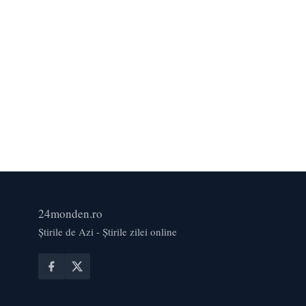
24monden.ro
Știrile de Azi - Știrile zilei online