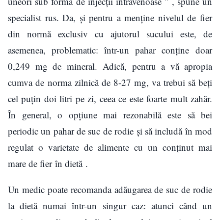
uneori sub formă de injecții intravenoase ” , spune un
specialist rus. Da, și pentru a menține nivelul de fier
din normă exclusiv cu ajutorul sucului este, de
asemenea, problematic: într-un pahar conține doar
0,249 mg de mineral. Adică, pentru a vă apropia
cumva de norma zilnică de 8-27 mg, va trebui să beți
cel puțin doi litri pe zi, ceea ce este foarte mult zahăr.
În general, o opțiune mai rezonabilă este să bei
periodic un pahar de suc de rodie și să includă în mod
regulat o varietate de alimente cu un conținut mai
mare de fier în dietă .
Un medic poate recomanda adăugarea de suc de rodie
la dietă numai într-un singur caz: atunci când un