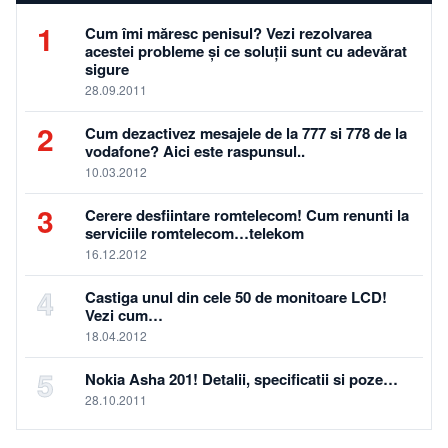
1
Cum îmi măresc penisul? Vezi rezolvarea
acestei probleme și ce soluții sunt cu adevărat
sigure
28.09.2011
2
Cum dezactivez mesajele de la 777 si 778 de la
vodafone? Aici este raspunsul..
10.03.2012
3
Cerere desfiintare romtelecom! Cum renunti la
serviciile romtelecom…telekom
16.12.2012
4
Castiga unul din cele 50 de monitoare LCD!
Vezi cum…
18.04.2012
5
Nokia Asha 201! Detalii, specificatii si poze…
28.10.2011