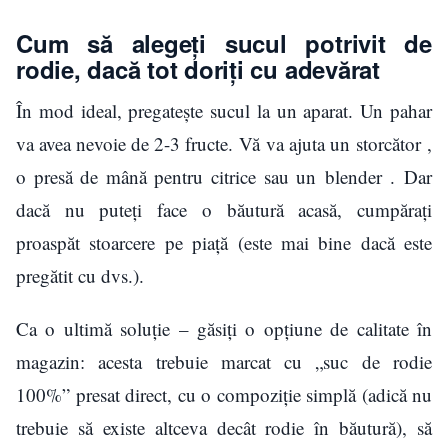
Cum să alegeți sucul potrivit de
rodie, dacă tot doriți cu adevărat
În mod ideal, pregatește sucul la un aparat. Un pahar
va avea nevoie de 2-3 fructe. Vă va ajuta un storcător ,
o presă de mână pentru citrice sau un blender . Dar
dacă nu puteți face o băutură acasă, cumpărați
proaspăt stoarcere pe piață (este mai bine dacă este
pregătit cu dvs.).
Ca o ultimă soluție – găsiți o opțiune de calitate în
magazin: acesta trebuie marcat cu „suc de rodie
100%” presat direct, cu o compoziție simplă (adică nu
trebuie să existe altceva decât rodie în băutură), să