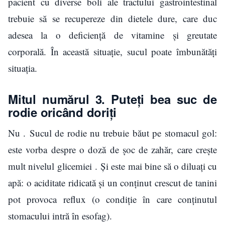
pacient cu diverse boli ale tractului gastrointestinal
trebuie să se recupereze din dietele dure, care duc
adesea la o deficiență de vitamine și greutate
corporală. În această situație, sucul poate îmbunătăți
situația.
Mitul numărul 3. Puteți bea suc de
rodie oricând doriți
Nu . Sucul de rodie nu trebuie băut pe stomacul gol:
este vorba despre o doză de șoc de zahăr, care crește
mult nivelul glicemiei . Și este mai bine să o diluați cu
apă: o aciditate ridicată și un conținut crescut de tanini
pot provoca reflux (o condiție în care conținutul
stomacului intră în esofag).