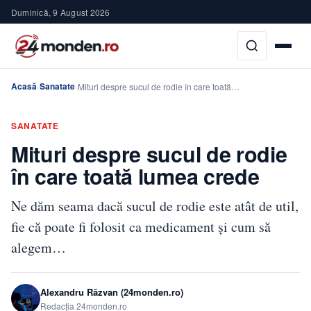
Duminică, 9 August 2026
Acasă
Sanatate
›
›
Mituri despre sucul de rodie în care toată…
SANATATE
Mituri despre sucul de rodie
în care toată lumea crede
Ne dăm seama dacă sucul de rodie este atât de util,
fie că poate fi folosit ca medicament și cum să
alegem…
Alexandru Răzvan (24monden.ro)
Redacția 24monden.ro