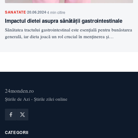
SANATATE
20.06.2024
4 min citire
Impactul dietei asupra sănătății gastrointestinale
Sănătatea tractului gastrointestinal este esențială pentru bunăstarea
generală, iar dieta joacă un rol crucial în menținerea și
îmbunătățirea…
24monden.ro
Știrile de Azi - Știrile zilei online
CATEGORII