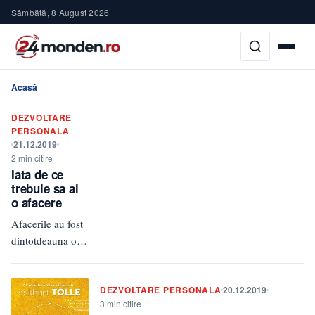
Sâmbătă, 8 August 2026
Acasă
DEZVOLTARE
PERSONALA
21.12.2019
2 min citire
Iata de ce
trebuie sa ai
o afacere
Afacerile au fost
dintotdeauna o
sursa buna de
castig. Oamenii
DEZVOLTARE PERSONALA
20.12.2019
care si-au dorit sa
3 min citire
fie independenti