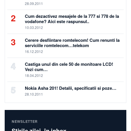
28.09.2011
2
Cum dezactivez mesajele de la 777 si 778 de la
vodafone? Aici este raspunsul..
10.03.2012
3
Cerere desfiintare romtelecom! Cum renunti la
serviciile romtelecom…telekom
16.12.2012
4
Castiga unul din cele 50 de monitoare LCD!
Vezi cum…
18.04.2012
5
Nokia Asha 201! Detalii, specificatii si poze…
28.10.2011
NEWSLETTER
Știrile zilei, în inbox