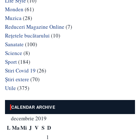
Life Style
(10)
Monden
(61)
Muzica
(28)
Reduceri Magazine Online
(7)
Rețetele bucătarului
(10)
Sanatate
(100)
Science
(8)
Sport
(184)
Stiri Covid 19
(26)
Știri extere
(70)
Utile
(375)
CALENDAR ARCHIVE
decembrie 2019
L
Ma
Mi
J
V
S
D
1