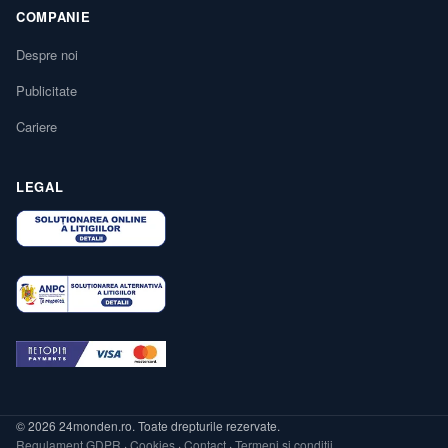
COMPANIE
Despre noi
Publicitate
Cariere
LEGAL
© 2026 24monden.ro. Toate drepturile rezervate.
Regulament GDPR
·
Cookies
·
Contact
·
Termeni și condiții