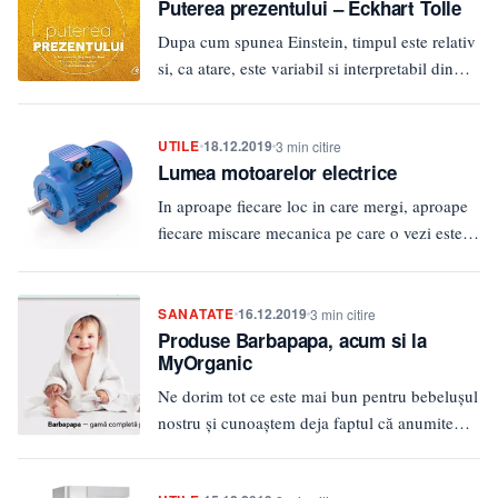
Puterea prezentului – Eckhart Tolle
si sa…
Dupa cum spunea Einstein, timpul este relativ
si, ca atare, este variabil si interpretabil din
diferite puncte de…
UTILE
18.12.2019
3 min citire
Lumea motoarelor electrice
In aproape fiecare loc in care mergi, aproape
fiecare miscare mecanica pe care o vezi este
alimentata de…
SANATATE
16.12.2019
3 min citire
Produse Barbapapa, acum si la
MyOrganic
Ne dorim tot ce este mai bun pentru bebelușul
nostru și cunoaștem deja faptul că anumite
chimicale din…