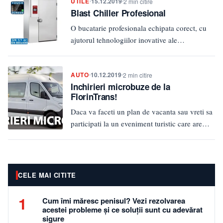
UTILE
15.12.2019
2 min citire
Blast Chiller Profesional
O bucatarie profesionala echipata corect, cu
ajutorul tehnologiilor inovative ale
echipamentelor ce se folosesc in prezent,
permite realizarea…
AUTO
10.12.2019
2 min citire
Inchirieri microbuze de la
FlorinTrans!
Daca va faceti un plan de vacanta sau vreti sa
participati la un eveniment turistic care are
loc…
CELE MAI CITITE
1
Cum îmi măresc penisul? Vezi rezolvarea
acestei probleme și ce soluții sunt cu adevărat
sigure