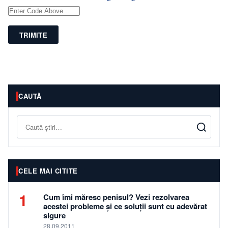
TRIMITE
CAUTĂ
Caută
CELE MAI CITITE
1
Cum îmi măresc penisul? Vezi rezolvarea
acestei probleme și ce soluții sunt cu adevărat
sigure
28.09.2011