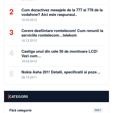
2
Cum dezactivez mesajele de la 777 si 778 de la
vodafone? Aici este raspunsul..
10.03.2012
3
Cerere desfiintare romtelecom! Cum renunti la
serviciile romtelecom…telekom
16.12.2012
4
Castiga unul din cele 50 de monitoare LCD!
Vezi cum…
18.04.2012
5
Nokia Asha 201! Detalii, specificatii si poze…
28.10.2011
CATEGORII
Fără categorie
3861