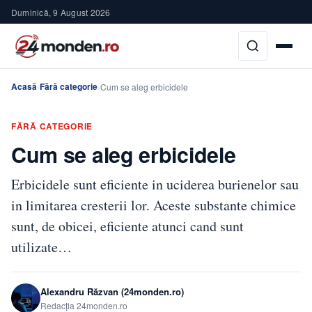
Duminică, 9 August 2026
Acasă
Fără categorie
›
›
Cum se aleg erbicidele
FĂRĂ CATEGORIE
Cum se aleg erbicidele
Erbicidele sunt eficiente in uciderea burienelor sau
in limitarea cresterii lor. Aceste substante chimice
sunt, de obicei, eficiente atunci cand sunt
utilizate…
Alexandru Răzvan (24monden.ro)
Redacția 24monden.ro