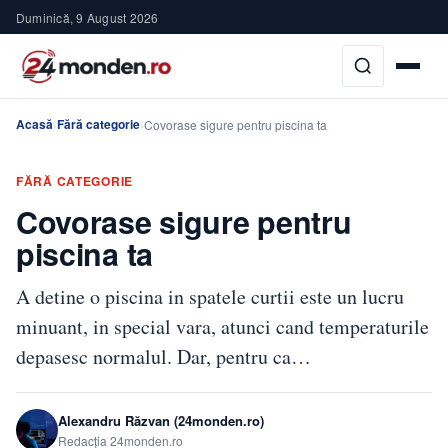
Duminică, 9 August 2026
Acasă
Fără categorie
›
›
Covorase sigure pentru piscina ta
FĂRĂ CATEGORIE
Covorase sigure pentru
piscina ta
A detine o piscina in spatele curtii este un lucru
minuant, in special vara, atunci cand temperaturile
depasesc normalul. Dar, pentru ca…
Alexandru Răzvan (24monden.ro)
Redacția 24monden.ro