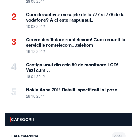
28.09.2011
2
Cum dezactivez mesajele de la 777 si 778 de la
vodafone? Aici este raspunsul..
10.03.2012
3
Cerere desfiintare romtelecom! Cum renunti la
serviciile romtelecom…telekom
16.12.2012
4
Castiga unul din cele 50 de monitoare LCD!
Vezi cum…
18.04.2012
5
Nokia Asha 201! Detalii, specificatii si poze…
28.10.2011
CATEGORII
Fără categorie
3861