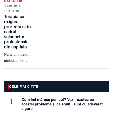
CATEGORIE
diversitatea.
10.08.2018
Fiecare poarta
4 min citire
ceea…
Terapia cu
oxigen,
prezenta si in
cadrul
saloanelor
profesionale
din capitala
Nu te-ai intrebat
niciodata de
unde vine
expresia „Sa
iesim afara sa
luam o gura de
CELE MAI CITITE
aer.”? De…
1
Cum îmi măresc penisul? Vezi rezolvarea
acestei probleme și ce soluții sunt cu adevărat
sigure