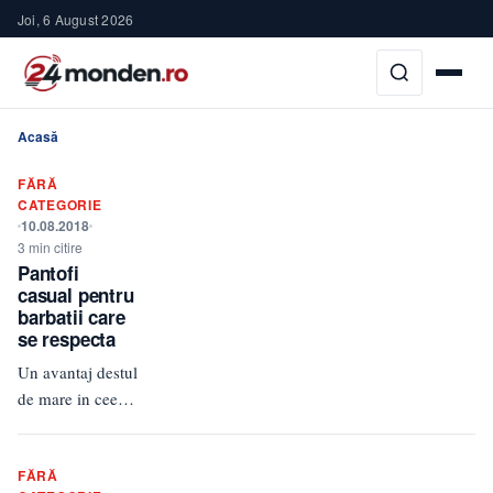
Joi, 6 August 2026
Acasă
FĂRĂ
CATEGORIE
10.08.2018
3 min citire
Pantofi
casual pentru
barbatii care
se respecta
Un avantaj destul
de mare in ceea
ce priveste
tendintele actuale
FĂRĂ
de moda este