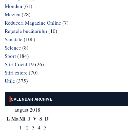
Monden
(61)
Muzica
(28)
Reduceri Magazine Online
(7)
Rețetele bucătarului
(10)
Sanatate
(100)
Science
(8)
Sport
(184)
Stiri Covid 19
(26)
Știri extere
(70)
Utile
(375)
CALENDAR ARCHIVE
august 2018
L
Ma
Mi
J
V
S
D
1
2
3
4
5