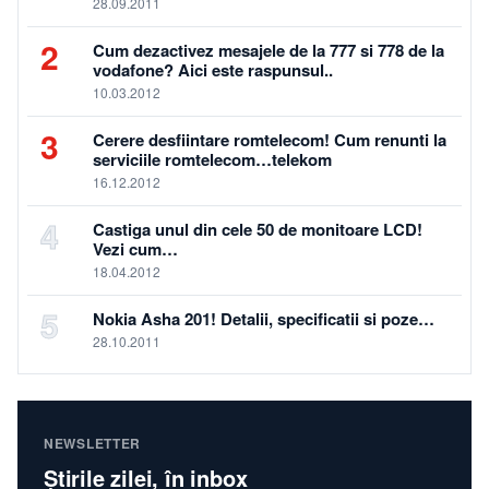
28.09.2011
2
Cum dezactivez mesajele de la 777 si 778 de la
vodafone? Aici este raspunsul..
10.03.2012
3
Cerere desfiintare romtelecom! Cum renunti la
serviciile romtelecom…telekom
16.12.2012
4
Castiga unul din cele 50 de monitoare LCD!
Vezi cum…
18.04.2012
5
Nokia Asha 201! Detalii, specificatii si poze…
28.10.2011
NEWSLETTER
Știrile zilei, în inbox