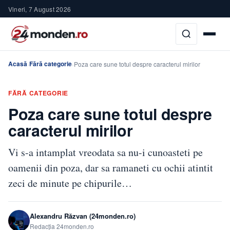
Vineri, 7 August 2026
Acasă
Fără categorie
›
›
Poza care sune totul despre caracterul mirilor
FĂRĂ CATEGORIE
Poza care sune totul despre
caracterul mirilor
Vi s-a intamplat vreodata sa nu-i cunoasteti pe
oamenii din poza, dar sa ramaneti cu ochii atintit
zeci de minute pe chipurile…
Alexandru Răzvan (24monden.ro)
Redacția 24monden.ro