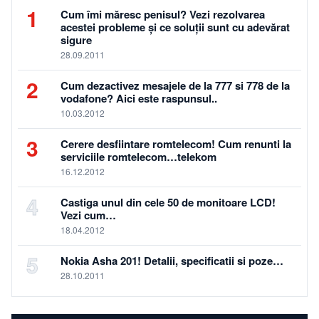
1
Cum îmi măresc penisul? Vezi rezolvarea
acestei probleme și ce soluții sunt cu adevărat
sigure
28.09.2011
2
Cum dezactivez mesajele de la 777 si 778 de la
vodafone? Aici este raspunsul..
10.03.2012
3
Cerere desfiintare romtelecom! Cum renunti la
serviciile romtelecom…telekom
16.12.2012
4
Castiga unul din cele 50 de monitoare LCD!
Vezi cum…
18.04.2012
5
Nokia Asha 201! Detalii, specificatii si poze…
28.10.2011