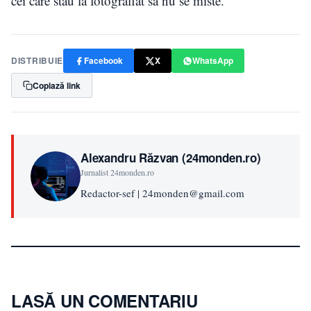
cei care stau la fotografiat sa nu se miste.
DISTRIBUIE
Facebook
X
WhatsApp
Copiază link
Alexandru Răzvan (24monden.ro)
Jurnalist 24monden.ro
Redactor-sef | 24monden@gmail.com
LASĂ UN COMENTARIU