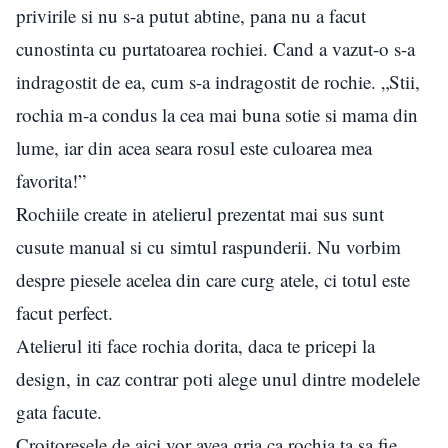
privirile si nu s-a putut abtine, pana nu a facut
cunostinta cu purtatoarea rochiei. Cand a vazut-o s-a
indragostit de ea, cum s-a indragostit de rochie. „Stii,
rochia m-a condus la cea mai buna sotie si mama din
lume, iar din acea seara rosul este culoarea mea
favorita!”
Rochiile create in atelierul prezentat mai sus sunt
cusute manual si cu simtul raspunderii. Nu vorbim
despre piesele acelea din care curg atele, ci totul este
facut perfect.
Atelierul iti face rochia dorita, daca te pricepi la
design, in caz contrar poti alege unul dintre modelele
gata facute.
Croitoresele de aici vor avea grja ca rochia ta sa fie