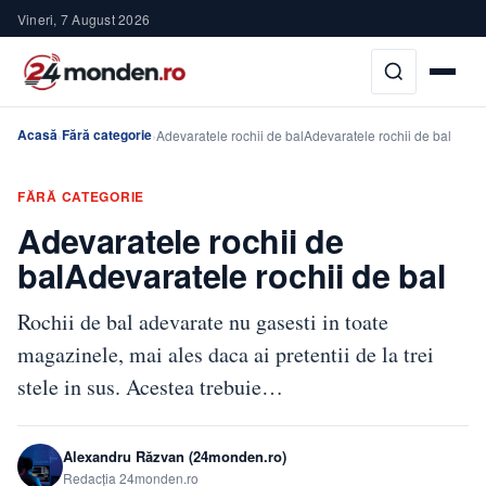
Vineri, 7 August 2026
Acasă
Fără categorie
›
›
Adevaratele rochii de balAdevaratele rochii de bal
FĂRĂ CATEGORIE
Adevaratele rochii de
balAdevaratele rochii de bal
Rochii de bal adevarate nu gasesti in toate
magazinele, mai ales daca ai pretentii de la trei
stele in sus. Acestea trebuie…
Alexandru Răzvan (24monden.ro)
Redacția 24monden.ro