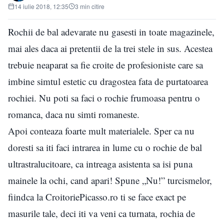
14 iulie 2018, 12:35
3 min citire
Rochii de bal adevarate nu gasesti in toate magazinele,
mai ales daca ai pretentii de la trei stele in sus. Acestea
trebuie neaparat sa fie croite de profesioniste care sa
imbine simtul estetic cu dragostea fata de purtatoarea
rochiei. Nu poti sa faci o rochie frumoasa pentru o
romanca, daca nu simti romaneste.
Apoi conteaza foarte mult materialele. Sper ca nu
doresti sa iti faci intrarea in lume cu o rochie de bal
ultrastralucitoare, ca intreaga asistenta sa isi puna
mainele la ochi, cand apari! Spune „Nu!” turcismelor,
fiindca la CroitoriePicasso.ro ti se face exact pe
masurile tale, deci iti va veni ca turnata, rochia de