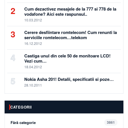
2
Cum dezactivez mesajele de la 777 si 778 de la
vodafone? Aici este raspunsul..
10.03.2012
3
Cerere desfiintare romtelecom! Cum renunti la
serviciile romtelecom…telekom
16.12.2012
4
Castiga unul din cele 50 de monitoare LCD!
Vezi cum…
18.04.2012
5
Nokia Asha 201! Detalii, specificatii si poze…
28.10.2011
CATEGORII
Fără categorie
3861