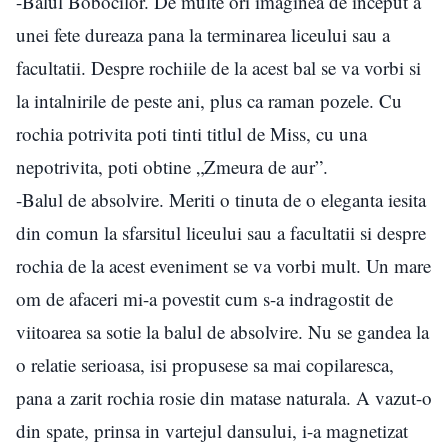
-Balul Bobocilor. De multe ori imaginea de inceput a
unei fete dureaza pana la terminarea liceului sau a
facultatii. Despre rochiile de la acest bal se va vorbi si
la intalnirile de peste ani, plus ca raman pozele. Cu
rochia potrivita poti tinti titlul de Miss, cu una
nepotrivita, poti obtine „Zmeura de aur”.
-Balul de absolvire. Meriti o tinuta de o eleganta iesita
din comun la sfarsitul liceului sau a facultatii si despre
rochia de la acest eveniment se va vorbi mult. Un mare
om de afaceri mi-a povestit cum s-a indragostit de
viitoarea sa sotie la balul de absolvire. Nu se gandea la
o relatie serioasa, isi propusese sa mai copilaresca,
pana a zarit rochia rosie din matase naturala. A vazut-o
din spate, prinsa in vartejul dansului, i-a magnetizat