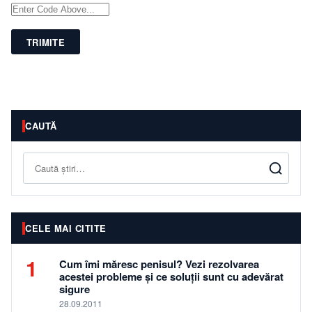
TRIMITE
CAUTĂ
Caută
CELE MAI CITITE
1
Cum îmi măresc penisul? Vezi rezolvarea
acestei probleme și ce soluții sunt cu adevărat
sigure
28.09.2011