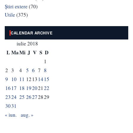
Știri extere
(70)
Utile
(375)
CALENDAR ARCHIVE
iulie 2018
L
Ma
Mi
J
V
S
D
1
2
3
4
5
6
7
8
9
10
11
12
13
14
15
16
17
18
19
20
21
22
23
24
25
26
27
28
29
30
31
« iun.
aug. »