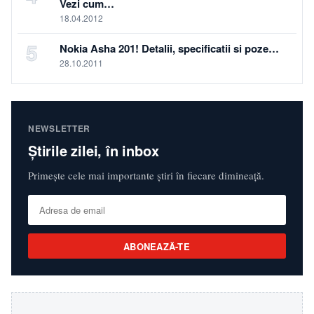
Vezi cum…
18.04.2012
5
Nokia Asha 201! Detalii, specificatii si poze…
28.10.2011
NEWSLETTER
Știrile zilei, în inbox
Primește cele mai importante știri în fiecare dimineață.
ABONEAZĂ-TE