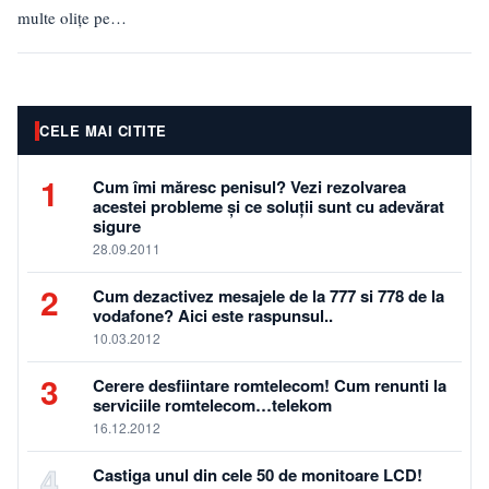
multe olițe pe
piață, astfel încât,
la nevoie, de
unde știi pe care
să o…
CELE MAI CITITE
1
Cum îmi măresc penisul? Vezi rezolvarea
acestei probleme și ce soluții sunt cu adevărat
sigure
28.09.2011
2
Cum dezactivez mesajele de la 777 si 778 de la
vodafone? Aici este raspunsul..
10.03.2012
3
Cerere desfiintare romtelecom! Cum renunti la
serviciile romtelecom…telekom
16.12.2012
4
Castiga unul din cele 50 de monitoare LCD!