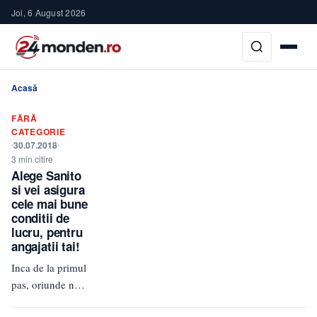
Joi, 6 August 2026
Acasă
FĂRĂ
CATEGORIE
30.07.2018
3 min citire
Alege Sanito
si vei asigura
cele mai bune
conditii de
lucru, pentru
angajatii tai!
Inca de la primul
pas, oriunde ne-
am duce incepem