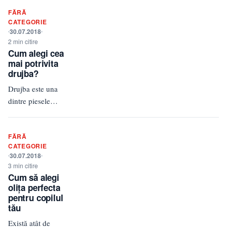
sa ne formam o
FĂRĂ
parere. Prima
CATEGORIE
impresie, care
30.07.2018
in…
2 min citire
Cum alegi cea
mai potrivita
drujba?
Drujba este una
dintre piesele
care nu trebuie sa
lipseasca unei
FĂRĂ
persoane care
CATEGORIE
traieste la casa
30.07.2018
pentru ca…
3 min citire
Cum să alegi
olița perfecta
pentru copilul
tău
Există atât de