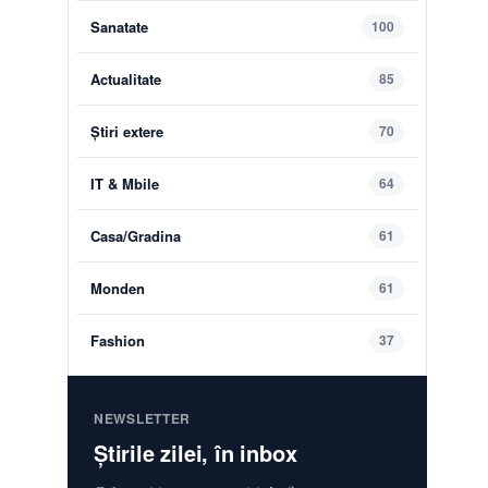
Sanatate
100
Actualitate
85
Știri extere
70
IT & Mbile
64
Casa/Gradina
61
Monden
61
Fashion
37
NEWSLETTER
Știrile zilei, în inbox