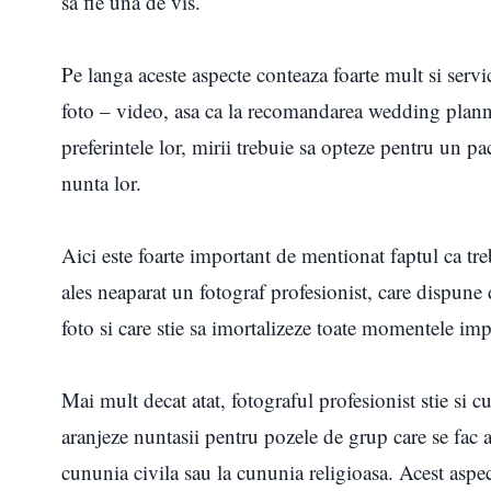
sa fie una de vis.
Pe langa aceste aspecte conteaza foarte mult si servic
foto – video, asa ca la recomandarea wedding planne
preferintele lor, mirii trebuie sa opteze pentru un p
nunta lor.
Aici este foarte important de mentionat faptul ca tr
ales neaparat un fotograf profesionist, care dispune
foto si care stie sa imortalizeze toate momentele imp
Mai mult decat atat, fotograful profesionist stie si c
aranjeze nuntasii pentru pozele de grup care se fac a
cununia civila sau la cununia religioasa. Acest aspec