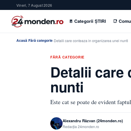
Vineri, 7 August 2026
🚪 Categorii ȘTIRI
📑 Comu
Acasă
Fără categorie
›
›
Detalii care conteaza in organizarea unei nunti
FĂRĂ CATEGORIE
Detalii care
nunti
Este cat se poate de evident faptul
Alexandru Răzvan (24monden.ro)
Redacția 24monden.ro