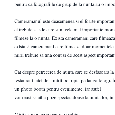
pentru ca fotografiile de grup de la nunta au o impo
Cameramanul este deasemenea si el foarte important
el trebuie sa stie care sunt cele mai importante mome
filmeze la o nunta. Exista cameramani care filmeaza
exista si cameramani care filmeaza doar momentele c
mirii trebuie sa tina cont si de acest aspect importan
Cat despre petrecerea de nunta care se desfasoara la
restaurant, aici deja mirii pot opta pe langa fotograf
un photo booth pentru evenimente, iar astfel
vor reusi sa aiba poze spectaculoase la nunta lor, i
Mirii care opteaza pentru o cabina