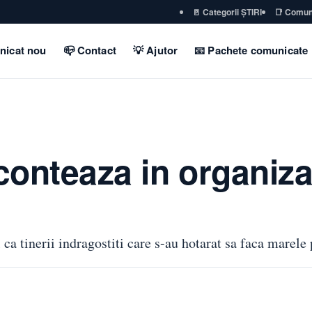
🚪 Categorii ȘTIRI
📑 Comun
nicat nou
📪 Contact
💡 Ajutor
📧 Pachete comunicate
 conteaza in organiz
 ca tinerii indragostiti care s-au hotarat sa faca marele