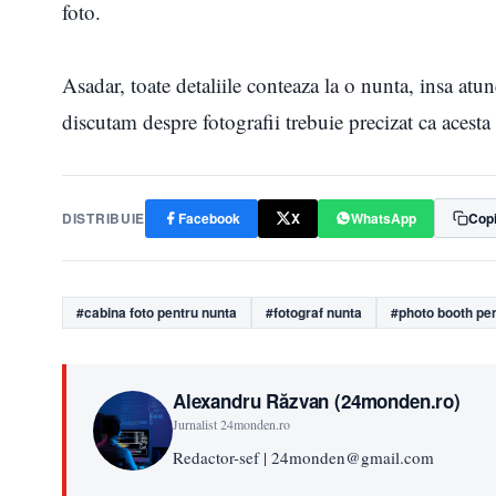
foto.
Asadar, toate detaliile conteaza la o nunta, insa atu
discutam despre fotografii trebuie precizat ca acesta
DISTRIBUIE
Facebook
X
WhatsApp
Copi
#cabina foto pentru nunta
#fotograf nunta
#photo booth pe
Alexandru Răzvan (24monden.ro)
Jurnalist 24monden.ro
Redactor-sef | 24monden@gmail.com