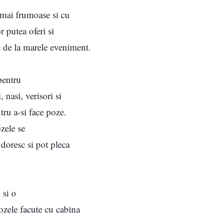
 mai frumoase si cu
r putea oferi si
te de la marele eveniment.
pentru
, nasi, verisori si
tru a-si face poze.
zele se
 doresc si pot pleca
 si o
pozele facute cu cabina