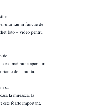
iile
r-ului sau in functie de
achet foto – video pentru
ebuie
 de cea mai buna aparatura
ortante de la nunta.
um sa
casa la mireasca, la
t este foarte important,