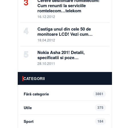
3
Cerere desfiintare romtelecom!
Cum renunti la serviciile
romtelecom…telekom
16.12.2012
4
Castiga unul din cele 50 de
monitoare LCD! Vezi cum…
18.04.2012
5
Nokia Asha 201! Detalii,
specificatii si poze…
28.10.2011
CATEGORII
Fără categorie
3861
Utile
375
Sport
184