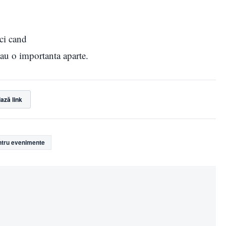
nci cand
 au o importanta aparte.
ază link
ntru evenimente