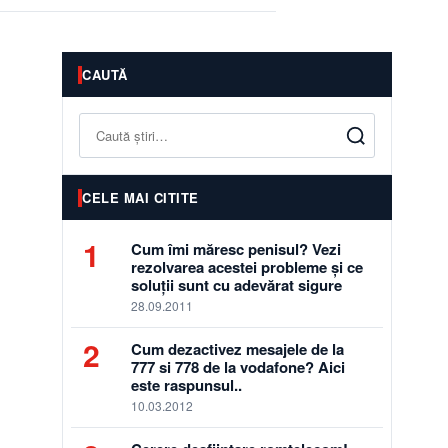
CAUTĂ
Caută
CELE MAI CITITE
1
Cum îmi măresc penisul? Vezi
rezolvarea acestei probleme și ce
soluții sunt cu adevărat sigure
28.09.2011
2
Cum dezactivez mesajele de la
777 si 778 de la vodafone? Aici
este raspunsul..
10.03.2012