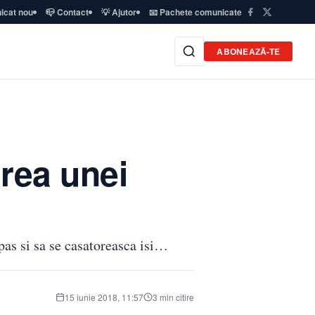
icat nou
📪 Contact
💡 Ajutor
📧 Pachete comunicate
ABONEAZĂ-TE
area unei
 pas si sa se casatoreasca isi…
15 iunie 2018, 11:57
3 min citire