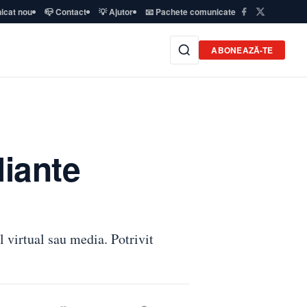
icat nou
📪 Contact
💡 Ajutor
📧 Pachete comunicate
ABONEAZĂ-TE
liante
l virtual sau media. Potrivit