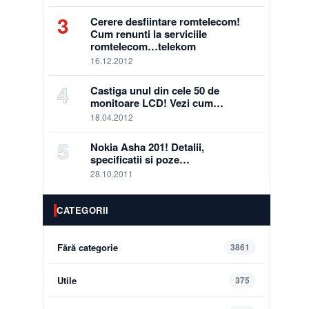
3
Cerere desfiintare romtelecom!
Cum renunti la serviciile
romtelecom…telekom
16.12.2012
4
Castiga unul din cele 50 de
monitoare LCD! Vezi cum…
18.04.2012
5
Nokia Asha 201! Detalii,
specificatii si poze…
28.10.2011
CATEGORII
Fără categorie
3861
Utile
375