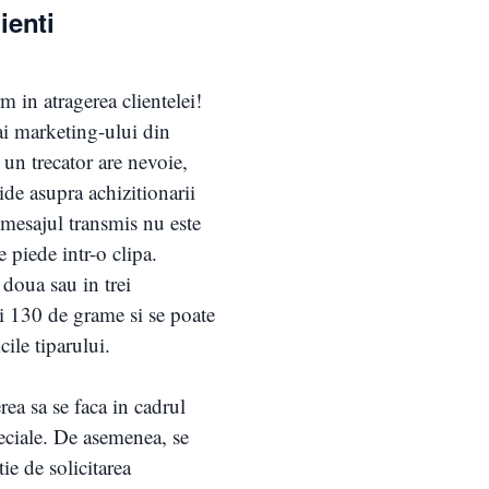
ienti
m in atragerea clientelei!
 ai marketing-ului din
 un trecator are nevoie,
de asupra achizitionarii
 mesajul transmis nu este
e piede intr-o clipa.
n doua sau in trei
si 130 de grame si se poate
cile tiparului.
rea sa se faca in cadrul
peciale. De asemenea, se
tie de solicitarea