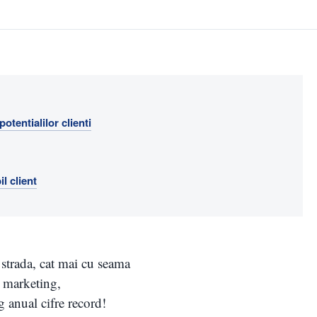
otentialilor clienti
l client
e strada, cat mai cu seama
in marketing,
g anual cifre record!