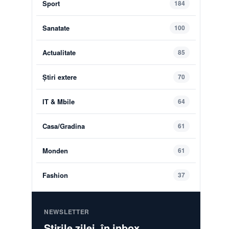
Sport
184
Sanatate
100
Actualitate
85
Știri extere
70
IT & Mbile
64
Casa/Gradina
61
Monden
61
Fashion
37
NEWSLETTER
Știrile zilei, în inbox