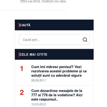
24 mai 2018, 16:06
4 min citire
CAUTĂ
Caută
CELE MAI CITITE
1
Cum îmi măresc penisul? Vezi
rezolvarea acestei probleme și ce
soluții sunt cu adevărat sigure
28.09.2011
2
Cum dezactivez mesajele de la
777 si 778 de la vodafone? Aici
este raspunsul..
10.03.2012