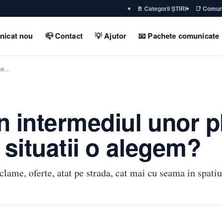
🚪 Categorii ȘTIRI
📑 Comun
nicat nou
📪 Contact
💡 Ajutor
📧 Pachete comunicate
 ce…
 intermediul unor p
e situatii o alegem?
clame, oferte, atat pe strada, cat mai cu seama in spatiu