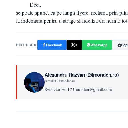
Deci,
se poate spune, ca pe langa flyere, reclama prin plia
la indemana pentru a atrage si fideliza un numar to
DISTRIBUIE
Facebook
X
WhatsApp
Copi
Alexandru Răzvan (24monden.ro)
Jurnalist 24monden.ro
Redactor-sef | 24monden@gmail.com