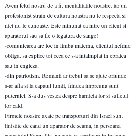
Avem felul nostru de a fi, mentalitatile noastre, iar un
profesionist strain de cultura noastra nu le respecta si
nici nu le cunoaste. Este minunat ca intre un client si
aparatorul sau sa fie o legatura de sange!
-comunicarea are loc in limba materna, clientul nefiind
obligat sa explice tot ceea ce s-a intalmplat in ebraica
sau in engleza.
-din patriotism. Romanii ar trebui sa se ajute oriunde
s-ar afla si la capatul lumii, fiindca impreuna sunt
puternici. S-a dus vestea despre harnicia lor si sufletul
lor cald.
Firmele noastre axate pe transporturi din Israel sunt
linistite de cand un aparator de seama, in persoana
avocatului Samy Ilie, ne ajuta sa castigam in instanta