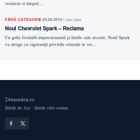
vesnicie si timpul…
FĂRĂ CATEGORIE
25.08.2010
1 min citire
Noul Chevrolet Spark – Reclama
Cu grila frontală impresionantă şi liniile sale arcuite, Noul Spark
va atrage cu siguranţă privirile oriunde te vei…
24monden.ro
Știrile de Azi - Știrile zilei online