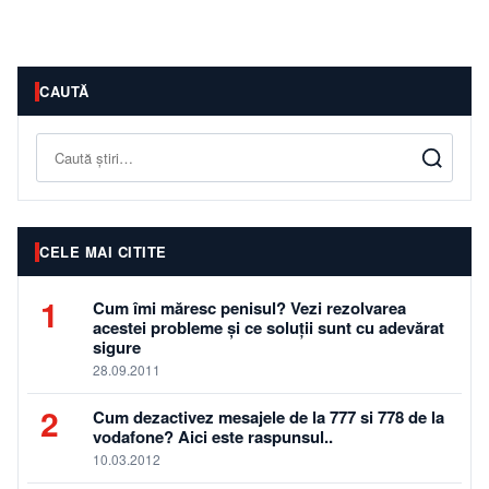
CAUTĂ
Caută
CELE MAI CITITE
1
Cum îmi măresc penisul? Vezi rezolvarea
acestei probleme și ce soluții sunt cu adevărat
sigure
28.09.2011
2
Cum dezactivez mesajele de la 777 si 778 de la
vodafone? Aici este raspunsul..
10.03.2012