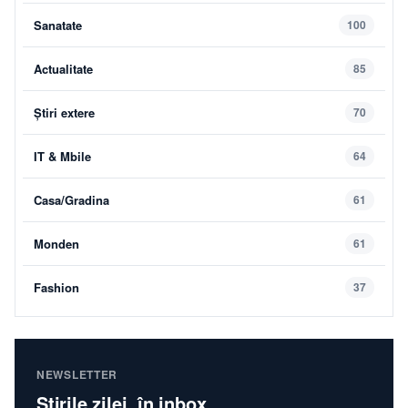
Sanatate
100
Actualitate
85
Știri extere
70
IT & Mbile
64
Casa/Gradina
61
Monden
61
Fashion
37
NEWSLETTER
Știrile zilei, în inbox