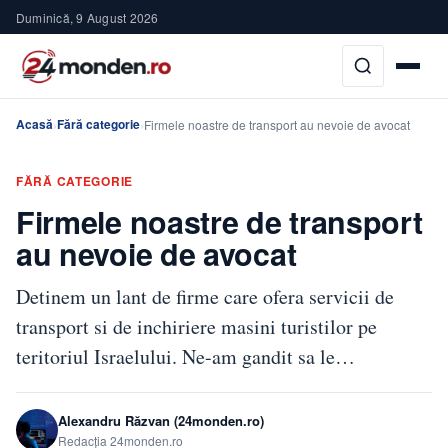
Duminică, 9 August 2026
Acasă
Fără categorie
›
›
Firmele noastre de transport au nevoie de avocat
FĂRĂ CATEGORIE
Firmele noastre de transport
au nevoie de avocat
Detinem un lant de firme care ofera servicii de
transport si de inchiriere masini turistilor pe
teritoriul Israelului. Ne-am gandit sa le…
Alexandru Răzvan (24monden.ro)
Redacția 24monden.ro