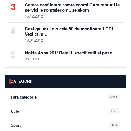
3
Cerere desfiintare romtelecom! Cum renunti la
serviciile romtelecom…telekom
16.12.2012
4
Castiga unul din cele 50 de monitoare LCD!
Vezi cum…
18.04.2012
5
Nokia Asha 201! Detalii, specificatii si poze…
28.10.2011
CATEGORII
Fără categorie
3861
Utile
375
Sport
184