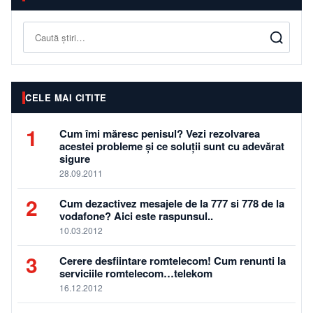
Caută
CELE MAI CITITE
1
Cum îmi măresc penisul? Vezi rezolvarea
acestei probleme și ce soluții sunt cu adevărat
sigure
28.09.2011
2
Cum dezactivez mesajele de la 777 si 778 de la
vodafone? Aici este raspunsul..
10.03.2012
3
Cerere desfiintare romtelecom! Cum renunti la
serviciile romtelecom…telekom
16.12.2012