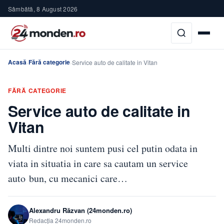
Sâmbătă, 8 August 2026
Acasă
Fără categorie
›
›
Service auto de calitate in Vitan
FĂRĂ CATEGORIE
Service auto de calitate in
Vitan
Multi dintre noi suntem pusi cel putin odata in
viata in situatia in care sa cautam un service
auto bun, cu mecanici care…
Alexandru Răzvan (24monden.ro)
Redacția 24monden.ro