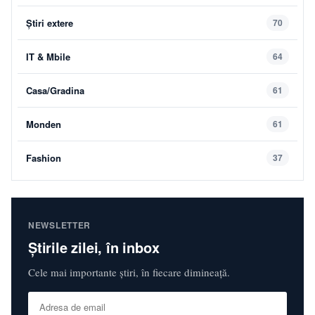
Știri extere
70
IT & Mbile
64
Casa/Gradina
61
Monden
61
Fashion
37
NEWSLETTER
Știrile zilei, în inbox
Cele mai importante știri, în fiecare dimineață.