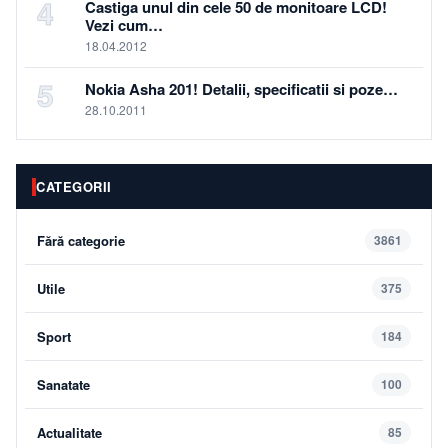
4
Castiga unul din cele 50 de monitoare LCD!
Vezi cum…
18.04.2012
5
Nokia Asha 201! Detalii, specificatii si poze…
28.10.2011
CATEGORII
Fără categorie
3861
Utile
375
Sport
184
Sanatate
100
Actualitate
85