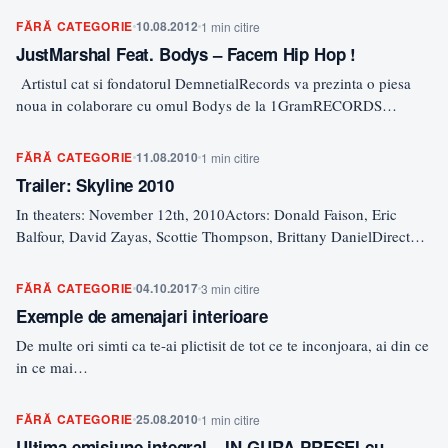
FĂRĂ CATEGORIE
10.08.2012
1 min citire
JustMarshal Feat. Bodys – Facem Hip Hop !
Artistul cat si fondatorul DemnetialRecords va prezinta o piesa
noua in colaborare cu omul Bodys de la 1GramRECORDS…
FĂRĂ CATEGORIE
11.08.2010
1 min citire
Trailer: Skyline 2010
In theaters: November 12th, 2010Actors: Donald Faison, Eric
Balfour, David Zayas, Scottie Thompson, Brittany DanielDirector:
Colin Strause, Greg…
FĂRĂ CATEGORIE
04.10.2017
3 min citire
Exemple de amenajari interioare
De multe ori simti ca te-ai plictisit de tot ce te inconjoara, ai din ce
in ce mai…
FĂRĂ CATEGORIE
25.08.2010
1 min citire
Ultima emisiune integral – IN GURA PRESEI cu