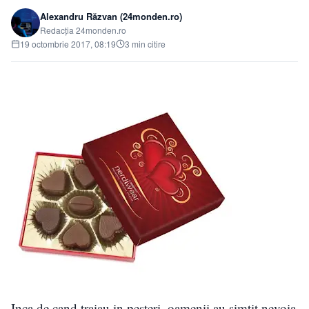
Alexandru Răzvan (24monden.ro)
Redacția 24monden.ro
19 octombrie 2017, 08:19
3 min citire
Inca de cand traiau in pesteri, oamenii au simtit nevoia