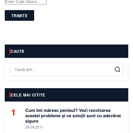
TRIMITE
CAUTĂ
Caută
CELE MAI CITITE
1
Cum îmi măresc penisul? Vezi rezolvarea
acestei probleme și ce soluții sunt cu adevărat
sigure
28.09.2011