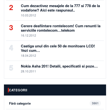
2
Cum dezactivez mesajele de la 777 si 778 de la
vodafone? Aici este raspunsul..
10.03.2012
3
Cerere desfiintare romtelecom! Cum renunti la
serviciile romtelecom…telekom
16.12.2012
4
Castiga unul din cele 50 de monitoare LCD!
Vezi cum…
18.04.2012
5
Nokia Asha 201! Detalii, specificatii si poze…
28.10.2011
CATEGORII
Fără categorie
3861