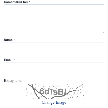
Comentariul tău *
Nume *
Email *
Recaptcha
Change Image