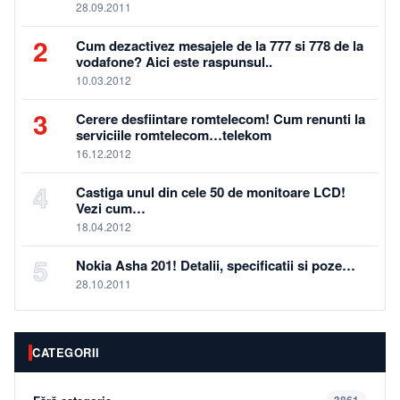
28.09.2011
2
Cum dezactivez mesajele de la 777 si 778 de la
vodafone? Aici este raspunsul..
10.03.2012
3
Cerere desfiintare romtelecom! Cum renunti la
serviciile romtelecom…telekom
16.12.2012
4
Castiga unul din cele 50 de monitoare LCD!
Vezi cum…
18.04.2012
5
Nokia Asha 201! Detalii, specificatii si poze…
28.10.2011
CATEGORII