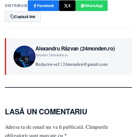
DISTRIBUIE
Facebook
X
WhatsApp
Copiază link
Alexandru Răzvan (24monden.ro)
Jurnalist 24monden.ro
Redactor-sef | 24monden@gmail.com
LASĂ UN COMENTARIU
Adresa ta de email nu va fi publicată.
Câmpurile
obligatorii sunt marcate cu
*