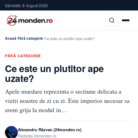
Sâmbătă, 8 August 2026
Acasă
Fără categorie
›
›
Ce este un plutitor ape uzate?
FĂRĂ CATEGORIE
Ce este un plutitor ape
uzate?
Apele murdare reprezinta o sectiune delicata a
vietii noastre de zi cu zi. Este imperios necesar sa
avem grija la modul in…
Alexandru Răzvan (24monden.ro)
Redacția 24monden.ro