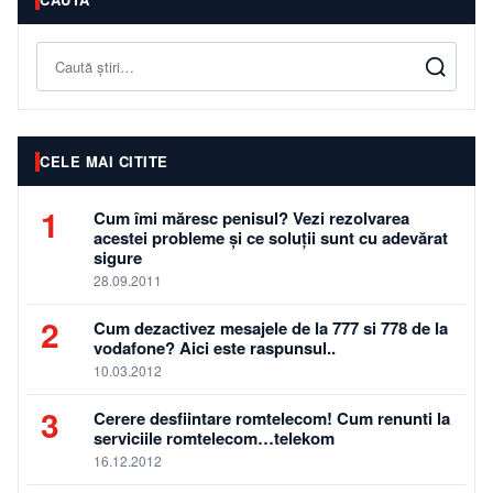
Caută
CELE MAI CITITE
1
Cum îmi măresc penisul? Vezi rezolvarea
acestei probleme și ce soluții sunt cu adevărat
sigure
28.09.2011
2
Cum dezactivez mesajele de la 777 si 778 de la
vodafone? Aici este raspunsul..
10.03.2012
3
Cerere desfiintare romtelecom! Cum renunti la
serviciile romtelecom…telekom
16.12.2012