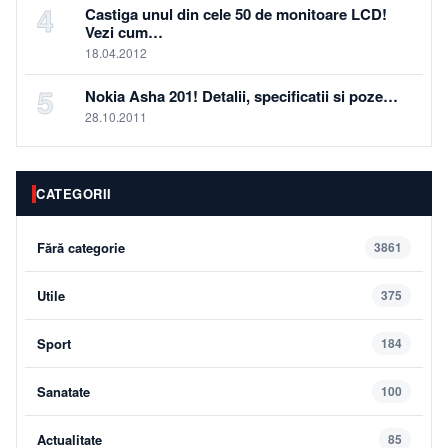
4
Castiga unul din cele 50 de monitoare LCD!
Vezi cum…
18.04.2012
5
Nokia Asha 201! Detalii, specificatii si poze…
28.10.2011
CATEGORII
Fără categorie
3861
Utile
375
Sport
184
Sanatate
100
Actualitate
85