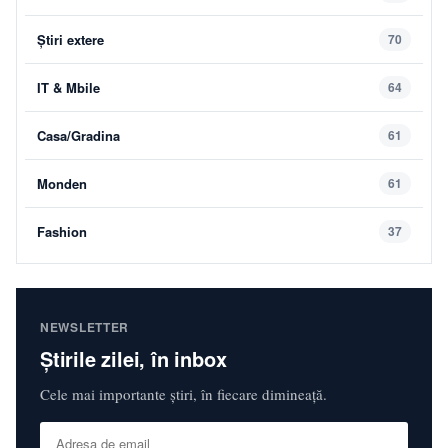
Știri extere
70
IT & Mbile
64
Casa/Gradina
61
Monden
61
Fashion
37
NEWSLETTER
Știrile zilei, în inbox
Cele mai importante știri, în fiecare dimineață.