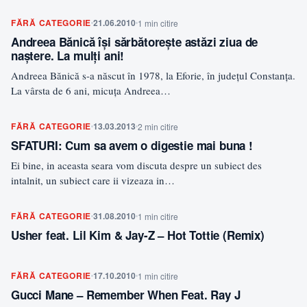
FĂRĂ CATEGORIE
21.06.2010
1 min citire
Andreea Bănică îşi sărbătoreşte astăzi ziua de
naştere. La mulţi ani!
Andreea Bănică s-a născut în 1978, la Eforie, în judeţul Constanţa.
La vârsta de 6 ani, micuţa Andreea…
FĂRĂ CATEGORIE
13.03.2013
2 min citire
SFATURI: Cum sa avem o digestie mai buna !
Ei bine, in aceasta seara vom discuta despre un subiect des
intalnit, un subiect care ii vizeaza in…
FĂRĂ CATEGORIE
31.08.2010
1 min citire
Usher feat. Lil Kim & Jay-Z – Hot Tottie (Remix)
FĂRĂ CATEGORIE
17.10.2010
1 min citire
Gucci Mane – Remember When Feat. Ray J