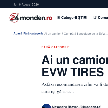
Joi, 6 August 2026
🚪 Categorii ȘTIRI
📑 Comu
Acasă
Fără categorie
›
›
Ai un camion? Cumpără-i anvelope de la EVW
FĂRĂ CATEGORIE
Ai un camio
EVW TIRES
Astăzi recomandarea zilei va fi do
care își găsesc…
Alexandru Răzvan (24monden.ro)