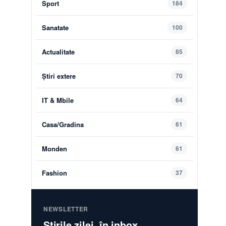
Sport
184
Sanatate
100
Actualitate
85
Știri extere
70
IT & Mbile
64
Casa/Gradina
61
Monden
61
Fashion
37
NEWSLETTER
Știrile zilei, în inbox