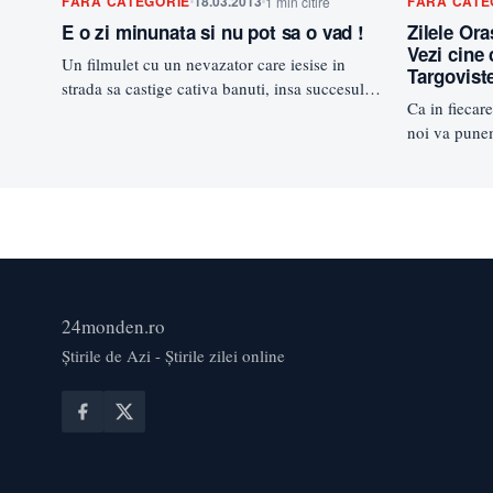
FĂRĂ CATEGORIE
18.03.2013
FĂRĂ CATE
1 min citire
E o zi minunata si nu pot sa o vad !
Zilele Ora
Vezi cine 
Un filmulet cu un nevazator care iesise in
Targovist
strada sa castige cativa banuti, insa succesul
Ca in fiecare
de a strange…
noi va pune
pentru aces
24monden.ro
Știrile de Azi - Știrile zilei online