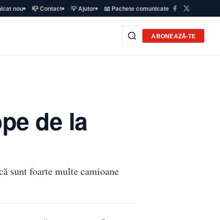
icat nou
📪 Contact
💡 Ajutor
📧 Pachete comunicate
ABONEAZĂ-TE
pe de la
 că sunt foarte multe camioane