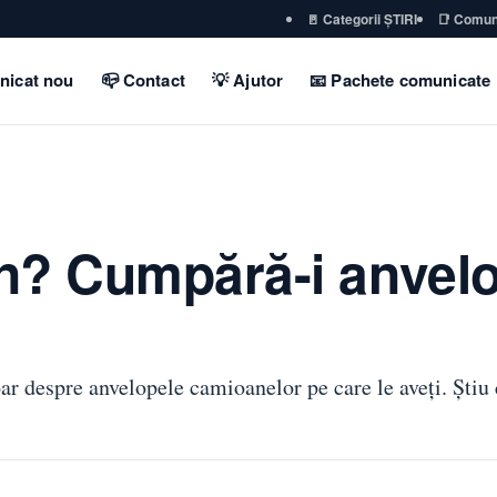
🚪 Categorii ȘTIRI
📑 Comun
nicat nou
📪 Contact
💡 Ajutor
📧 Pachete comunicate
…
n? Cumpără-i anvelo
ar despre anvelopele camioanelor pe care le aveți. Știu