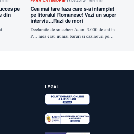
FĂRĂ CATEGORIE
17.06.2012
 citire
1 min citire
succes pe
Cea mai tare faza care s-a intamplat
e din
pe litoralul Romanesc! Vezi un super
interviu…Razi de mori
ai
Declaratie de smecher: Acum 3.000 de ani in
P… mea erau numai baruri si cazinouri pe
imbare
lumea asta…
LEGAL