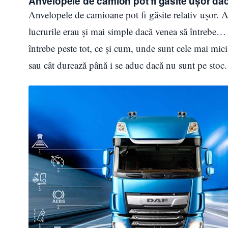
Anvelopele de camion pot fi găsite ușor dac
Anvelopele de camioane pot fi găsite relativ ușor. A
lucrurile erau și mai simple dacă venea să întrebe… 
întrebe peste tot, ce și cum, unde sunt cele mai mici 
sau cât durează până i se aduc dacă nu sunt pe sto