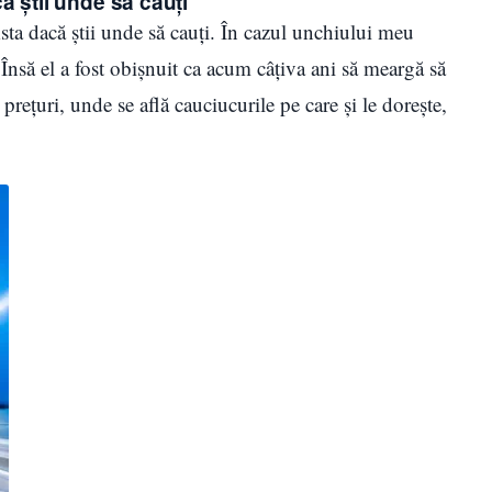
ă știi unde să cauți
sta dacă știi unde să cauți. În cazul unchiului meu
Însă el a fost obișnuit ca acum câțiva ani să meargă să
prețuri, unde se află cauciucurile pe care și le dorește,
c.