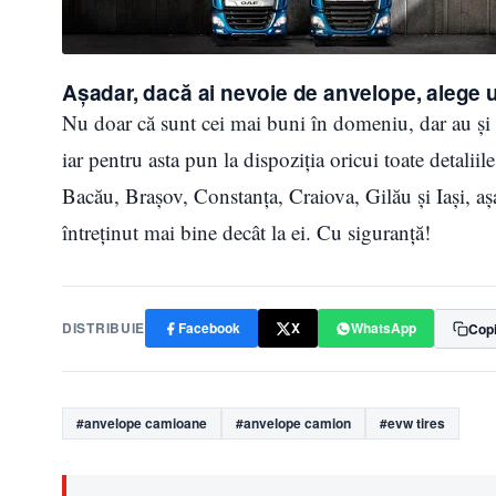
Așadar, dacă ai nevoie de anvelope, alege u
Nu doar că sunt cei mai buni în domeniu, dar au și ce
iar pentru asta pun la dispoziția oricui toate detalii
Bacău, Brașov, Constanța, Craiova, Gilău și Iași, a
întreținut mai bine decât la ei. Cu siguranță!
DISTRIBUIE
Facebook
X
WhatsApp
Copi
#anvelope camioane
#anvelope camion
#evw tires