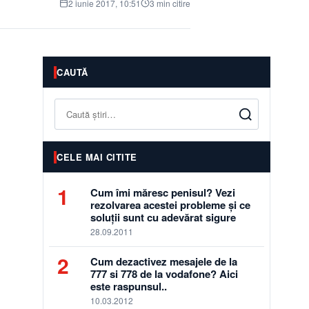
2 iunie 2017, 10:51
3 min citire
CAUTĂ
Caută
CELE MAI CITITE
1
Cum îmi măresc penisul? Vezi
rezolvarea acestei probleme și ce
soluții sunt cu adevărat sigure
28.09.2011
2
Cum dezactivez mesajele de la
777 si 778 de la vodafone? Aici
este raspunsul..
10.03.2012