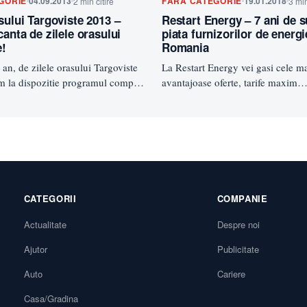
GORIE
04.09.2013
FĂRĂ CATEGORIE
19.01.2018
2 min citire
3 min
sului Targoviste 2013 –
Restart Energy – 7 ani de 
canta de zilele orasului
piata furnizorilor de energi
e!
Romania
 an, de zilele orasului Targoviste
La Restart Energy vei gasi cele m
m la dispozitie programul complet
avantajoase oferte, tarife maxim
te 3…
corespunzatoare consumului, sch
gratuita a furnizorului. Fiind…
CATEGORII
COMPANIE
Actualitate
Despre noi
Ajutor
Publicitate
Auto
Cariere
Casa/Gradina