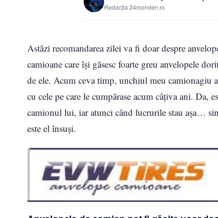
Redacția 24monden.ro
Astăzi recomandarea zilei va fi doar despre anvelope
camioane care își găsesc foarte greu anvelopele dorit
de ele. Acum ceva timp, unchiul meu camionagiu avea
cu cele pe care le cumpărase acum câțiva ani. Da, est
camionul lui, iar atunci când lucrurile stau așa… s
este el însuși.