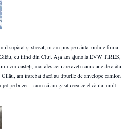
omul supărat și stresat, m-am pus pe căutat online firma
n Gilău, eu fiind din Cluj. Așa am ajuns la EVW TIRES,
u-i cunoașteți, mai ales cei care aveți camioane de atâta
 Gilău, am întrebat dacă au tipurile de anvelope camion
rânjet pe buze… cum că am găsit ceea ce el căuta, mult