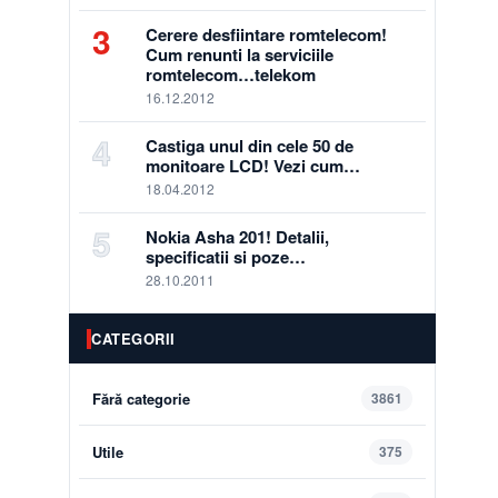
3
Cerere desfiintare romtelecom!
Cum renunti la serviciile
romtelecom…telekom
16.12.2012
4
Castiga unul din cele 50 de
monitoare LCD! Vezi cum…
18.04.2012
5
Nokia Asha 201! Detalii,
specificatii si poze…
28.10.2011
CATEGORII
Fără categorie
3861
Utile
375