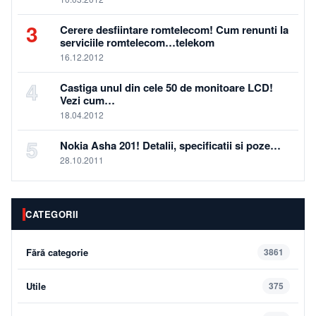
3
Cerere desfiintare romtelecom! Cum renunti la
serviciile romtelecom…telekom
16.12.2012
4
Castiga unul din cele 50 de monitoare LCD!
Vezi cum…
18.04.2012
5
Nokia Asha 201! Detalii, specificatii si poze…
28.10.2011
CATEGORII
Fără categorie
3861
Utile
375