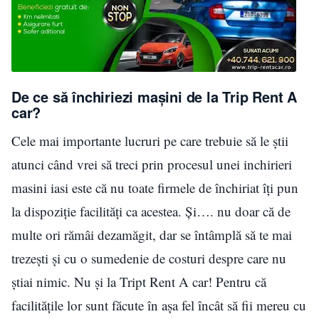
De ce să închiriezi maşini de la Trip Rent A
car?
Cele mai importante lucruri pe care trebuie să le știi
atunci când vrei să treci prin procesul unei inchirieri
masini iasi este că nu toate firmele de închiriat îți pun
la dispoziție facilități ca acestea. Și…. nu doar că de
multe ori rămâi dezamăgit, dar se întâmplă să te mai
trezești și cu o sumedenie de costuri despre care nu
știai nimic. Nu și la Tript Rent A car! Pentru că
facilitățile lor sunt făcute în așa fel încât să fii mereu cu