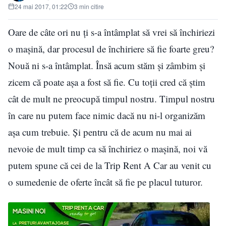
24 mai 2017, 01:22
3 min citire
Oare de câte ori nu ți s-a întâmplat să vrei să închiriezi
o mașină, dar procesul de închiriere să fie foarte greu?
Nouă ni s-a întâmplat. Însă acum stăm și zâmbim și
zicem că poate așa a fost să fie. Cu toții cred că știm
cât de mult ne preocupă timpul nostru. Timpul nostru
în care nu putem face nimic dacă nu ni-l organizăm
aşa cum trebuie. Şi pentru că de acum nu mai ai
nevoie de mult timp ca să închiriez o maşină, noi vă
putem spune că cei de la Trip Rent A Car au venit cu
o sumedenie de oferte încât să fie pe placul tuturor.