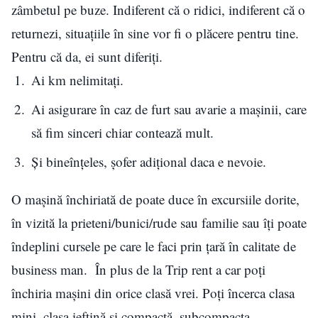
zâmbetul pe buze. Indiferent că o ridici, indiferent că o
returnezi, situațiile în sine vor fi o plăcere pentru tine.
Pentru că da, ei sunt diferiți.
Ai km nelimitați.
Ai asigurare în caz de furt sau avarie a mașinii, care
să fim sinceri chiar contează mult.
Și bineînțeles, șofer adițional daca e nevoie.
O mașină închiriată de poate duce în excursiile dorite,
în vizită la prieteni/bunici/rude sau familie sau îți poate
îndeplini cursele pe care le faci prin țară în calitate de
business man. În plus de la Trip rent a car poți
închiria mașini din orice clasă vrei. Poți încerca clasa
mini, clasa ieftină și compactă, subcompacta,