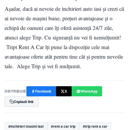
Așadar, dacă ai nevoie de inchirieri auto iasi și crezi că
ai nevoie de mașini bune, prețuri avantajoase și o
echipă de oameni care îți oferă asistență 24/7 zile,
atunci alege Trip. Cu siguranță nu vei fi nemulțumit!
Tript Rent A Car îți pune la dispoziție cele mai
avantajoase oferte atât pentru tine cât și pentru nevoile
tale. Alege Trip și vei fi mulțumit.
DISTRIBUIE
Facebook
X
WhatsApp
Copiază link
#inchirieri masini iasi
#rent a car trip
#trip rent a car