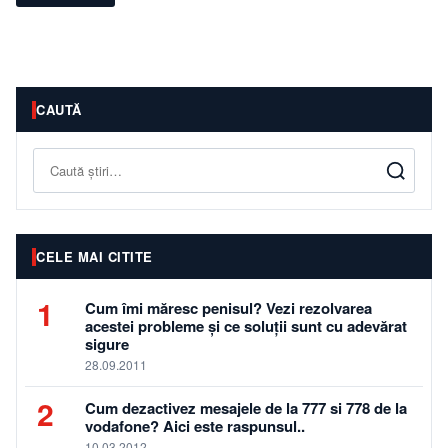
CAUTĂ
Caută
CELE MAI CITITE
1
Cum îmi măresc penisul? Vezi rezolvarea
acestei probleme și ce soluții sunt cu adevărat
sigure
28.09.2011
2
Cum dezactivez mesajele de la 777 si 778 de la
vodafone? Aici este raspunsul..
10.03.2012