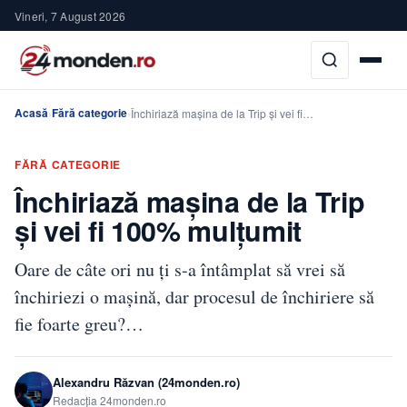
Vineri, 7 August 2026
Acasă
Fără categorie
›
›
Închiriază mașina de la Trip și vei fi…
FĂRĂ CATEGORIE
Închiriază mașina de la Trip
și vei fi 100% mulțumit
Oare de câte ori nu ți s-a întâmplat să vrei să
închiriezi o mașină, dar procesul de închiriere să
fie foarte greu?…
Alexandru Răzvan (24monden.ro)
Redacția 24monden.ro