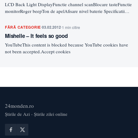
LCD Back Light DisplayFunctie channel scanBlocare tasteFunctie
monitorRoger beepTon de apelAfisare nivel baterie Specificatii
tehnice: FRECVENTA OPERARE 446…
FĂRĂ CATEGORIE
03.02.2012
1 min citire
Mishelle – It feels so good
YouTubeThis content is blocked because YouTube cookies have
not been accepted.Accept cookies
24monden.ro
Știrile de Azi - Știrile zilei online