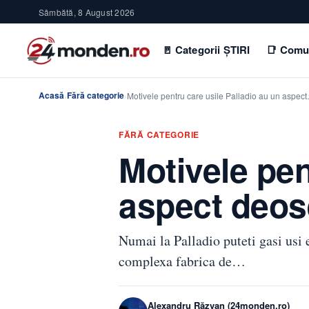
Sâmbătă, 8 August 2026
🚪 Categorii ȘTIRI
📑 Comu
Acasă
Fără categorie
›
›
Motivele pentru care usile Palladio au un aspec
FĂRĂ CATEGORIE
Motivele pen
aspect deos
Numai la Palladio puteti gasi usi 
complexa fabrica de…
Alexandru Răzvan (24monden.ro)