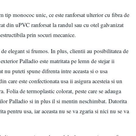
em tip monococ unic, ce este ranforsat ulterior cu fibra de
at din uPVC ranforsat la randul sau cu otel galvanizat
estructibila prin socuri mecanice.
de elegant si frumos. In plus, clientii au posibilitatea de
exterior Palladio este matritata pe lemn de stejar ii
at nu puteti spune difrenta intre aceasta si o usa
n care este confectionata usa ii asigura acesteia si un
ra. Folia de termoplastic colorat, peste care se adauga
lor Palladio si in plus il si mentin neschimbat. Datorita
rita pentru usa, iar aceasta nu se va zgaria si nici nu se va