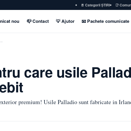
🚪 Categorii ȘTIRI
📑 Comun
nicat nou
📪 Contact
💡 Ajutor
📧 Pachete comunicate
t…
tru care usile Palla
ebit
exterior premium! Usile Palladio sunt fabricate in Irla