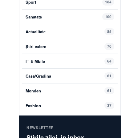
Sport
184
Sanatate
100
Actualitate
85
Știri extere
70
IT & Mbile
64
Casa/Gradina
61
Monden
61
Fashion
37
NEWSLETTER
Știrile zilei, în inbox