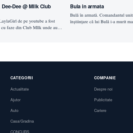
& Dee-Dee @ MIlk Club
Bula in armata
Bulă în armată. Comandantul unită
LaylaGirl de pe youtube a fost
înştiinţare că lui Bulă i-a murit m
ip cu faze din Club Mllk unde au…
chemă pe sergentul-major coma
CATEGORII
COMPANIE
Actualitate
Despre noi
Ajutor
Publicitate
Auto
Cariere
Casa/Gradina
CONCURS