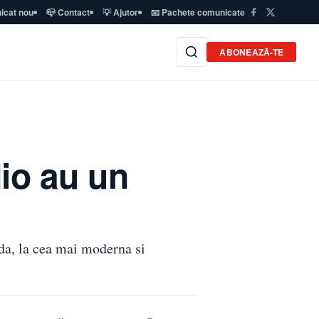
icat nou
📪 Contact
💡 Ajutor
📧 Pachete comunicate
ABONEAZĂ-TE
dio au un
nda, la cea mai moderna si