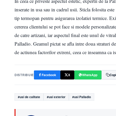
In ceea ce priveste aspectul estetic, expertii de la P
inserate in usa sau in cadrul usii. Sticla folosita este 
tip termopan pentru asigurarea izolatiei termice. Exi
cererea clientului se pot face si modele personaliza
de catre artizani, iar aspectul final este unul de vitr
Palladio. Geamul pictat se afla intre doua straturi d
de actiunea factorilor extreni, ceea ce inseamna ca is
DISTRIBUIE
Facebook
X
WhatsApp
Copi
#usi de calitate
#usi exterior
#usi Palladio