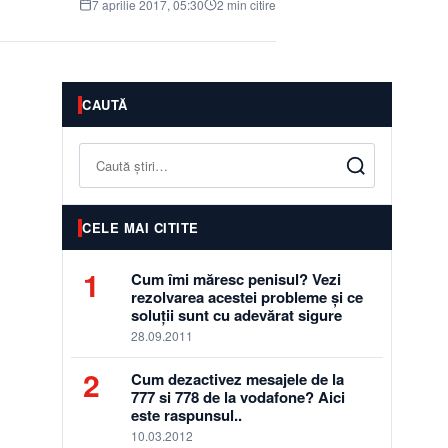
7 aprilie 2017, 05:30
2 min citire
CAUTĂ
Caută
CELE MAI CITITE
1
Cum îmi măresc penisul? Vezi
rezolvarea acestei probleme și ce
soluții sunt cu adevărat sigure
28.09.2011
2
Cum dezactivez mesajele de la
777 si 778 de la vodafone? Aici
este raspunsul..
10.03.2012