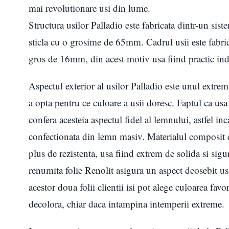
mai revolutionare usi din lume.
Structura usilor Palladio este fabricata dintr-un sist
sticla cu o grosime de 65mm. Cadrul usii este fabric
gros de 16mm, din acest motiv usa fiind practic ind
Aspectul exterior al usilor Palladio este unul extrem 
a opta pentru ce culoare a usii doresc. Faptul ca usa 
confera acesteia aspectul fidel al lemnului, astfel inc
confectionata din lemn masiv. Materialul composit di
plus de rezistenta, usa fiind extrem de solida si sigu
renumita folie Renolit asigura un aspect deosebit usi
acestor doua folii clientii isi pot alege culoarea favo
decolora, chiar daca intampina intemperii extreme.