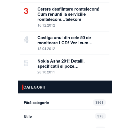
3
Cerere desfiintare romtelecom!
Cum renunti la serviciile
romtelecom…telekom
16.12.2012
4
Castiga unul din cele 50 de
monitoare LCD! Vezi cum…
18.04.2012
5
Nokia Asha 201! Detalii,
specificatii si poze…
28.10.2011
CATEGORII
Fără categorie
3861
Utile
375