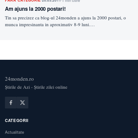
FĂRĂ CATEGORIE
20.03.2011
1 min citire
Am ajuns la 2000 postari!
Tin sa precizez ca blog-ul 24monden a ajuns la 2000 postari, o
munca impresinanta in aproximativ 8-9 luni.…
24monden.ro
Știrile de Azi - Știrile zilei online
CATEGORII
Actualitate