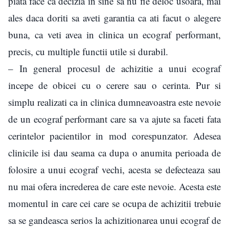
piata face ca decizia in sine sa nu fie deloc usoara, mai
ales daca doriti sa aveti garantia ca ati facut o alegere
buna, ca veti avea in clinica un ecograf performant,
precis, cu multiple functii utile si durabil.
– In general procesul de achizitie a unui ecograf
incepe de obicei cu o cerere sau o cerinta. Pur si
simplu realizati ca in clinica dumneavoastra este nevoie
de un ecograf performant care sa va ajute sa faceti fata
cerintelor pacientilor in mod corespunzator. Adesea
clinicile isi dau seama ca dupa o anumita perioada de
folosire a unui ecograf vechi, acesta se defecteaza sau
nu mai ofera increderea de care este nevoie. Acesta este
momentul in care cei care se ocupa de achizitii trebuie
sa se gandeasca serios la achizitionarea unui ecograf de