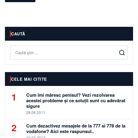
CAUTĂ
Caută
CELE MAI CITITE
1
Cum îmi măresc penisul? Vezi rezolvarea
acestei probleme și ce soluții sunt cu adevărat
sigure
28.09.2011
2
Cum dezactivez mesajele de la 777 si 778 de la
vodafone? Aici este raspunsul..
10.03.2012