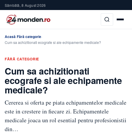
Sâmbătă, 8 August 2026
Acasă
Fără categorie
›
›
Cum sa achizitionati ecografe si ale echipamente medicale?
FĂRĂ CATEGORIE
Cum sa achizitionati
ecografe si ale echipamente
medicale?
Cererea si oferta pe piata echipamentelor medicale
este in crestere in fiecare zi. Echipamentele
medicale joaca un rol esential pentru profesionistii
din…