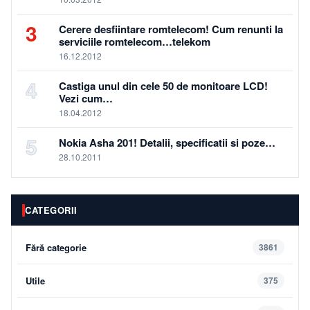
3
Cerere desfiintare romtelecom! Cum renunti la
serviciile romtelecom…telekom
16.12.2012
4
Castiga unul din cele 50 de monitoare LCD!
Vezi cum…
18.04.2012
5
Nokia Asha 201! Detalii, specificatii si poze…
28.10.2011
CATEGORII
Fără categorie
3861
Utile
375