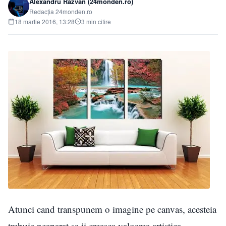
Alexandru Răzvan (24monden.ro)
Redacția 24monden.ro
18 martie 2016, 13:28
3 min citire
Atunci cand transpunem o imagine pe canvas, acesteia
trebuie neaparat sa ii creasca valoarea artistica,