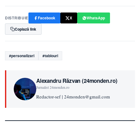
DISTRIBUIE
Facebook
X
WhatsApp
Copiază link
#personalizari
#tablouri
Alexandru Răzvan (24monden.ro)
Jurnalist 24monden.ro
Redactor-sef | 24monden@gmail.com