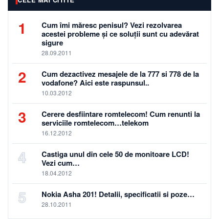
1
Cum îmi măresc penisul? Vezi rezolvarea
acestei probleme și ce soluții sunt cu adevărat
sigure
28.09.2011
2
Cum dezactivez mesajele de la 777 si 778 de la
vodafone? Aici este raspunsul..
10.03.2012
3
Cerere desfiintare romtelecom! Cum renunti la
serviciile romtelecom…telekom
16.12.2012
4
Castiga unul din cele 50 de monitoare LCD!
Vezi cum…
18.04.2012
5
Nokia Asha 201! Detalii, specificatii si poze…
28.10.2011